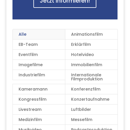
Jetzt informieren!
Alle
Animationsfilm
EB-Team
Erklärfilm
Eventfilm
Hotelvideo
Imagefilme
Immobilienfilm
Industriefilm
Internationale
Filmproduktion
Kameramann
Konferenzfilm
Kongressfilm
Konzertaufnahme
Livestream
Luftbilder
Medizinfilm
Messefilm
Musikvideo
Podcastproduktion