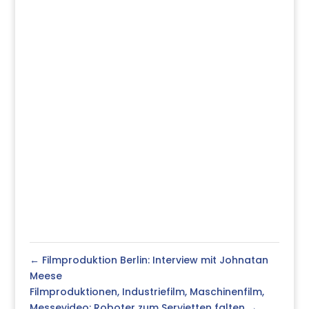
←
Filmproduktion Berlin: Interview mit Johnatan
Meese
Filmproduktionen, Industriefilm, Maschinenfilm,
Messevideo: Roboter zum Servietten falten
→