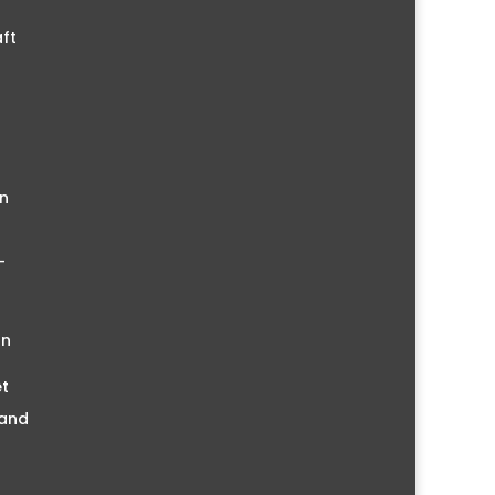
ft
n
–
on
t
land