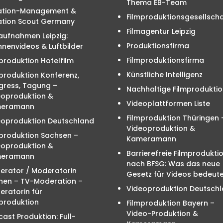
Thema EB-Team
ation-Management &
Filmproduktionsgesellscha
ation Scout Germany
Filmagentur Leipzig
aufnahmen Leipzig:
Produktionsfirma
nenvideos & Luftbilder
Filmproduktionsfirma
produktion Hotelfilm
Künstliche Intelligenz
produktion Konferenz,
gress, Tagung –
Nachhaltige Filmproduktio
eoproduktion &
Videoplattformen Liste
eramann
Filmproduktion Thüringen 
eoproduktion Deutschland
Videoproduktion &
mproduktion Sachsen –
Kameramann
eoproduktion &
Barrierefreie Filmprodukti
eramann
nach BFSG: Was das neue
erator / Moderatorin
Gesetz für Videos bedeute
hen – TV-Moderation –
Videoproduktion Deutsch
ratorin für
produktion
Filmproduktion Bayern –
Video-Produktion &
ast Produktion: Full-