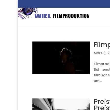
Film
März 8, 
Filmprod
Bühnenst
filmisch
um...
Prei
Preis