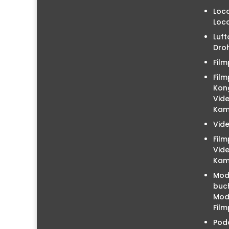
Loc
Loc
Luft
Droh
Film
Film
Kon
Vid
Kam
Vid
Fil
Vid
Kam
Mod
buc
Mode
Film
Podc