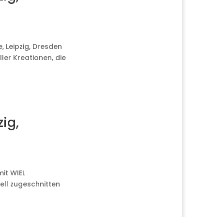
, Leipzig, Dresden
ler Kreationen, die
zig,
mit WIEL
uell zugeschnitten