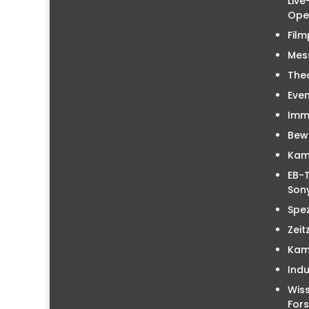
Liv
Ope
Film
Mes
The
Even
Immo
Bew
Kam
EB-T
Sony
Spez
Zeit
Kam
Indu
Wiss
For