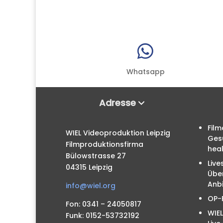

Whatsapp
Adresse
Film
WIEL Videoproduktion Leipzig
Ges
Filmproduktionsfirma
hea
Bülowstrasse 27
Live
04315 Leipzig
Übe
Anbi
info@wiel.org
OP-
Fon: 0341 – 24050817
WIEL
Funk: 0152-53732192