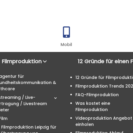

Mobil
Filmproduktion
12 Gründe für einen 
agentur für
12 Gründe für Filmprodukt
undheitskommunikation &
Filmproduktion Trends 20
lthcare
FAQ-Filmproduktion
streaming / Live-
Was kostet eine
rtragung / Livestream
Filmproduktion
eter
Videoproduktion Angebot
Film
einholen
 Filmproduktion Leipzig für
Filmproduktion Ablauf