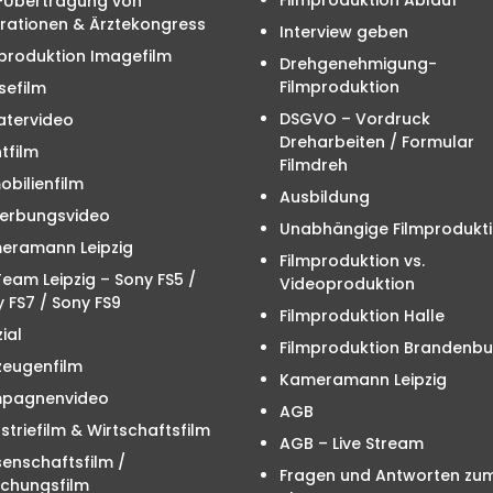
e-Übertragung von
rationen & Ärztekongress
Interview geben
produktion Imagefilm
Drehgenehmigung-
Filmproduktion
sefilm
DSGVO – Vordruck
atervideo
Dreharbeiten / Formular
tfilm
Filmdreh
bilienfilm
Ausbildung
erbungsvideo
Unabhängige Filmprodukt
eramann Leipzig
Filmproduktion vs.
eam Leipzig – Sony FS5 /
Videoproduktion
 FS7 / Sony FS9
Filmproduktion Halle
ial
Filmproduktion Brandenbu
zeugenfilm
Kameramann Leipzig
pagnenvideo
AGB
striefilm & Wirtschaftsfilm
AGB – Live Stream
enschaftsfilm /
Fragen und Antworten zu
schungsfilm