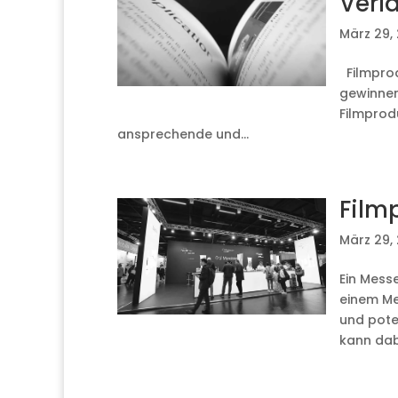
Verl
März 29,
Filmprod
gewinnen 
Filmprod
ansprechende und...
Film
März 29,
Ein Messe
einem Me
und pote
kann dabe