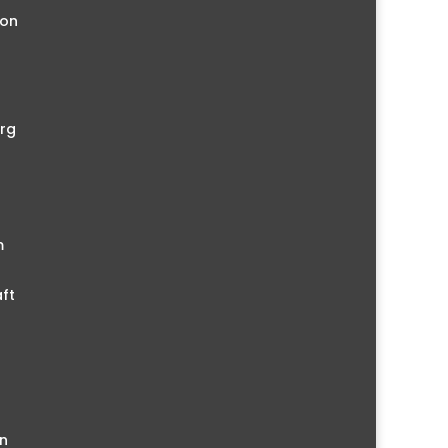
ion
rg
m
ft
n