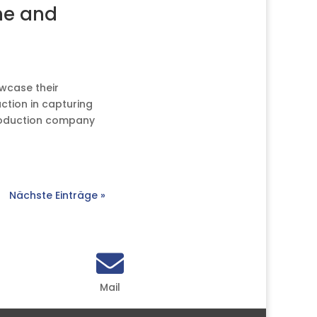
ne and
wcase their
ction in capturing
Production company
Nächste Einträge »

Mail