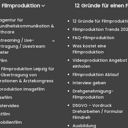
Filmproduktion
12 Gründe für einen 
agentur für
12 Gründe für Filmprodukt
undheitskommunikation &
Filmproduktion Trends 20
lthcare
FAQ-Filmproduktion
streaming / Live-
Was kostet eine
rtragung / Livestream
Filmproduktion
eter
Videoproduktion Angebot
Film
einholen
 Filmproduktion Leipzig für
Filmproduktion Ablauf
e-Übertragung von
rationen & Ärztekongress
Interview geben
produktion Imagefilm
Drehgenehmigung-
Filmproduktion
sefilm
DSGVO – Vordruck
atervideo
Dreharbeiten / Formular
tfilm
Filmdreh
bilienfilm
Ausbildung