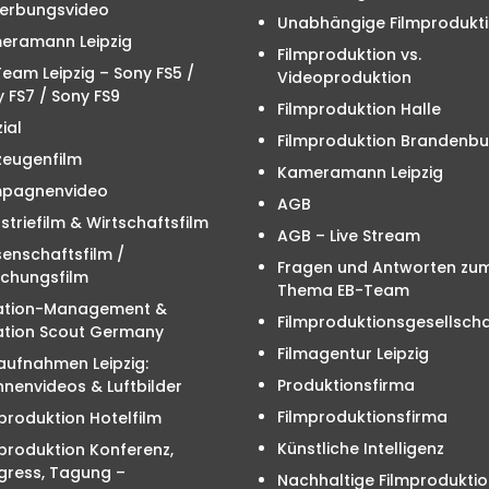
erbungsvideo
Unabhängige Filmprodukt
eramann Leipzig
Filmproduktion vs.
eam Leipzig – Sony FS5 /
Videoproduktion
 FS7 / Sony FS9
Filmproduktion Halle
ial
Filmproduktion Brandenbu
zeugenfilm
Kameramann Leipzig
pagnenvideo
AGB
striefilm & Wirtschaftsfilm
AGB – Live Stream
enschaftsfilm /
Fragen und Antworten zu
schungsfilm
Thema EB-Team
ation-Management &
Filmproduktionsgesellscha
ation Scout Germany
Filmagentur Leipzig
aufnahmen Leipzig:
Produktionsfirma
nenvideos & Luftbilder
Filmproduktionsfirma
produktion Hotelfilm
Künstliche Intelligenz
produktion Konferenz,
gress, Tagung –
Nachhaltige Filmproduktio