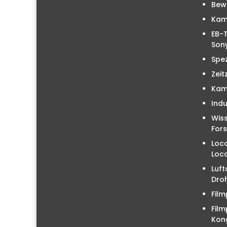
Bew
Kam
EB-T
Sony
Spez
Zeit
Kam
Indu
Wiss
For
Loc
Loc
Luft
Droh
Film
Film
Kon