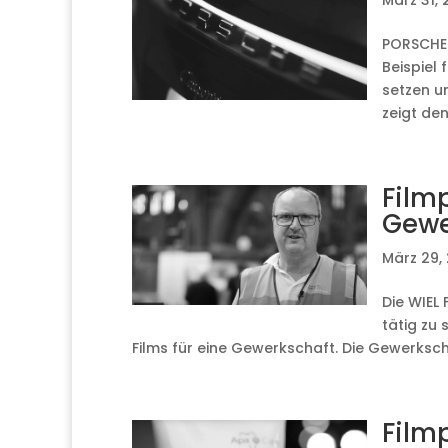
März 31,
PORSCHE 
Beispiel 
setzen u
zeigt den.
Film
Gewe
März 29,
Die WIEL
tätig zu 
Films für eine Gewerkschaft. Die Gewerkscha
Filmp