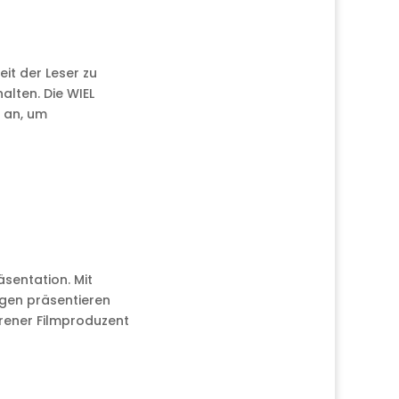
t der Leser zu
alten. Die WIEL
e an, um
äsentation. Mit
gen präsentieren
rener Filmproduzent