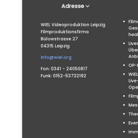
Adresse
Film
WIEL Videoproduktion Leipzig
Ges
Filmproduktionsfirma
hea
Bülowstrasse 27
Live
04315 Leipzig
Übe
Anbi
info@wiel.org
OP-
Fon: 0341 – 24050817
WIEL
Funk: 0152-53732192
Liv
Ope
Film
Mes
The
Even
Immo