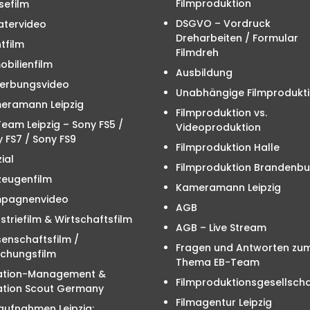
Filmproduktion
sefilm
DSGVO – Vordruck
atervideo
Dreharbeiten / Formular
tfilm
Filmdreh
bilienfilm
Ausbildung
erbungsvideo
Unabhängige Filmprodukt
eramann Leipzig
Filmproduktion vs.
eam Leipzig – Sony FS5 /
Videoproduktion
 FS7 / Sony FS9
Filmproduktion Halle
ial
Filmproduktion Brandenbu
zeugenfilm
Kameramann Leipzig
pagnenvideo
AGB
striefilm & Wirtschaftsfilm
AGB – Live Stream
enschaftsfilm /
Fragen und Antworten zu
schungsfilm
Thema EB-Team
ation-Management &
Filmproduktionsgesellscha
ation Scout Germany
Filmagentur Leipzig
aufnahmen Leipzig: