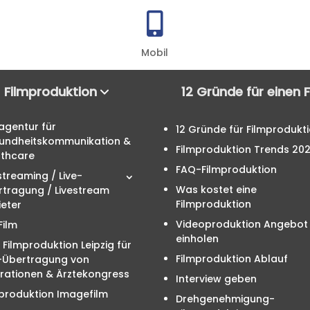

Mobil
Filmproduktion
12 Gründe für einen 
agentur für
12 Gründe für Filmprodukt
undheitskommunikation &
Filmproduktion Trends 20
lthcare
FAQ-Filmproduktion
streaming / Live-
Was kostet eine
rtragung / Livestream
Filmproduktion
eter
Videoproduktion Angebot
Film
einholen
 Filmproduktion Leipzig für
Filmproduktion Ablauf
e-Übertragung von
rationen & Ärztekongress
Interview geben
produktion Imagefilm
Drehgenehmigung-