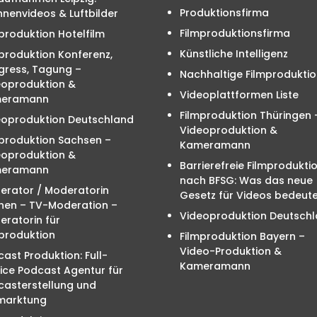
Produktionsfirma
nenvideos & Luftbilder
Filmproduktionsfirma
produktion Hotelfilm
Künstliche Intelligenz
produktion Konferenz,
gress, Tagung –
Nachhaltige Filmproduktio
eoproduktion &
Videoplattformen Liste
eramann
Filmproduktion Thüringen 
eoproduktion Deutschland
Videoproduktion &
mproduktion Sachsen –
Kameramann
eoproduktion &
Barrierefreie Filmprodukti
eramann
nach BFSG: Was das neue
erator / Moderatorin
Gesetz für Videos bedeute
hen – TV-Moderation –
Videoproduktion Deutsch
ratorin für
produktion
Filmproduktion Bayern –
Video-Produktion &
ast Produktion: Full-
Kameramann
ice Podcast Agentur für
casterstellung und
marktung