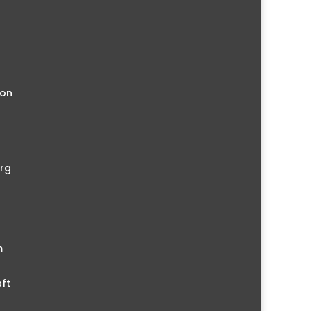
ion
rg
m
ft