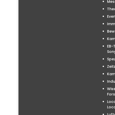
Mes
The
Even
Immo
Bew
Kam
EB-T
Sony
Spez
Zeit
Kam
Indu
Wiss
For
Loc
Loc
Luft