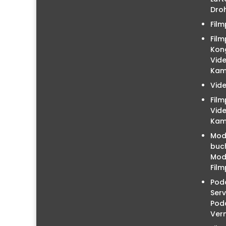
Droh
Film
Film
Kon
Vid
Kam
Vid
Fil
Vid
Kam
Mod
buc
Mode
Film
Podc
Serv
Pod
Ver