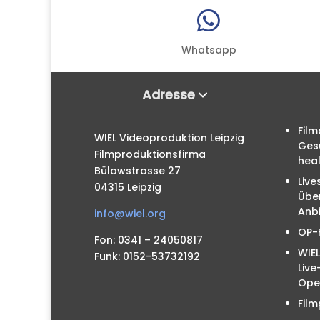

Whatsapp
Adresse
Film
WIEL Videoproduktion Leipzig
Ges
Filmproduktionsfirma
hea
Bülowstrasse 27
Live
04315 Leipzig
Übe
Anbi
info@wiel.org
OP-
Fon: 0341 – 24050817
WIEL
Funk: 0152-53732192
Liv
Ope
Film