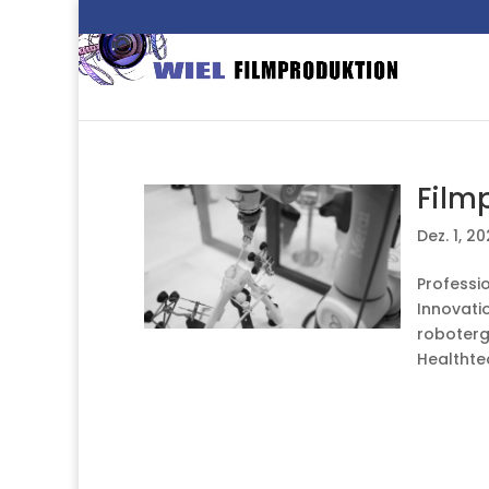
Film
Dez. 1, 2
Professi
Innovati
roboterge
Healthte