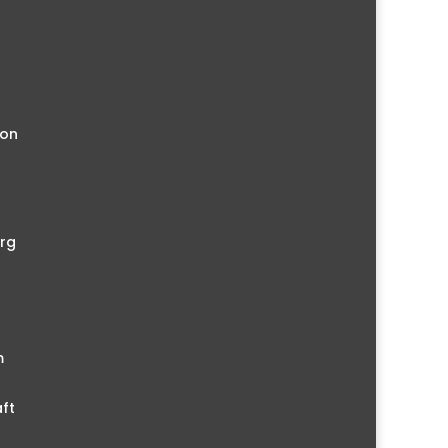
ion
rg
m
ft