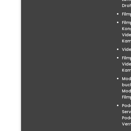
Droh
Film
Film
Kon
Vid
Kam
Vid
Fil
Vid
Kam
Mod
buc
Mode
Film
Podc
Serv
Pod
Ver