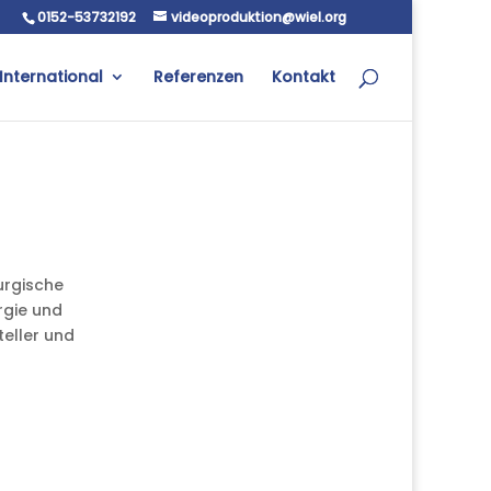
0152-53732192
videoproduktion@wiel.org
International
Referenzen
Kontakt
urgische
rgie und
teller und