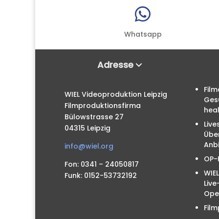

Whatsapp
Adresse
Film
WIEL Videoproduktion Leipzig
Ges
Filmproduktionsfirma
hea
Bülowstrasse 27
Live
04315 Leipzig
Übe
Anbi
info@wiel.org
OP-
Fon: 0341 – 24050817
WIEL
Funk: 0152-53732192
Liv
Ope
Film