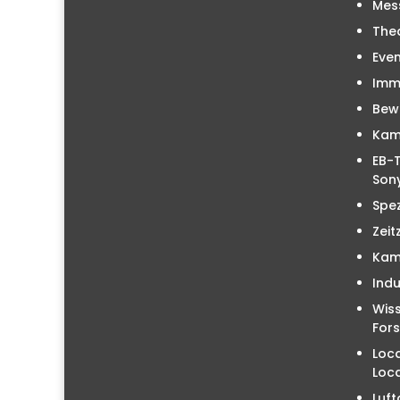
Mes
The
Even
Immo
Bew
Kam
EB-T
Sony
Spez
Zeit
Kam
Indu
Wiss
For
Loc
Loc
Luft