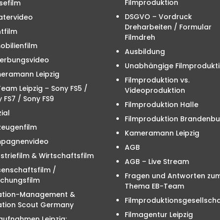
Filmproduktion
sefilm
DSGVO – Vordruck
atervideo
Dreharbeiten / Formular
tfilm
Filmdreh
bilienfilm
Ausbildung
erbungsvideo
Unabhängige Filmprodukt
eramann Leipzig
Filmproduktion vs.
eam Leipzig – Sony FS5 /
Videoproduktion
 FS7 / Sony FS9
Filmproduktion Halle
ial
Filmproduktion Brandenbu
zeugenfilm
Kameramann Leipzig
pagnenvideo
AGB
striefilm & Wirtschaftsfilm
AGB – Live Stream
enschaftsfilm /
Fragen und Antworten zu
schungsfilm
Thema EB-Team
ation-Management &
Filmproduktionsgesellscha
ation Scout Germany
Filmagentur Leipzig
aufnahmen Leipzig: