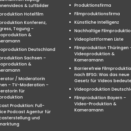
Produktionsfirma
nenvideos & Luftbilder
Filmproduktionsfirma
produktion Hotelfilm
Künstliche Intelligenz
produktion Konferenz,
gress, Tagung –
Nachhaltige Filmproduktio
eoproduktion &
Videoplattformen Liste
eramann
Filmproduktion Thüringen 
eoproduktion Deutschland
Videoproduktion &
mproduktion Sachsen –
Kameramann
eoproduktion &
Barrierefreie Filmprodukti
eramann
nach BFSG: Was das neue
erator / Moderatorin
Gesetz für Videos bedeute
hen – TV-Moderation –
Videoproduktion Deutsch
ratorin für
produktion
Filmproduktion Bayern –
Video-Produktion &
ast Produktion: Full-
Kameramann
ice Podcast Agentur für
casterstellung und
marktung