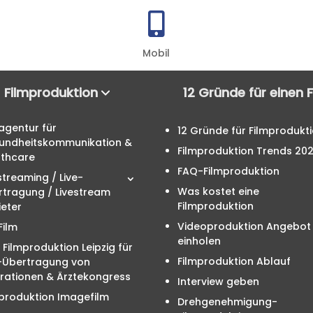

Mobil
Filmproduktion
12 Gründe für einen 
agentur für
12 Gründe für Filmprodukt
undheitskommunikation &
Filmproduktion Trends 20
lthcare
FAQ-Filmproduktion
streaming / Live-
Was kostet eine
rtragung / Livestream
Filmproduktion
eter
Videoproduktion Angebot
Film
einholen
 Filmproduktion Leipzig für
Filmproduktion Ablauf
e-Übertragung von
rationen & Ärztekongress
Interview geben
produktion Imagefilm
Drehgenehmigung-