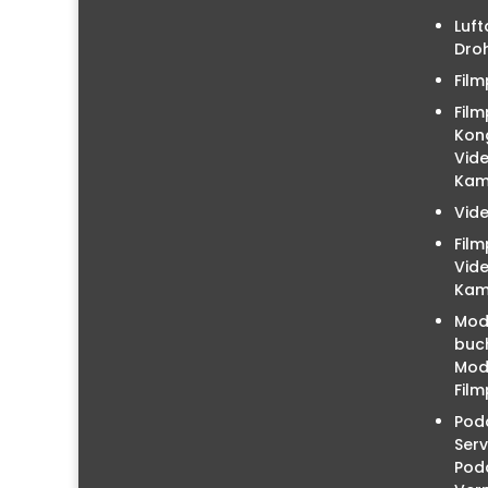
Luft
Droh
Film
Film
Kon
Vid
Kam
Vid
Fil
Vid
Kam
Mod
buc
Mode
Film
Podc
Serv
Pod