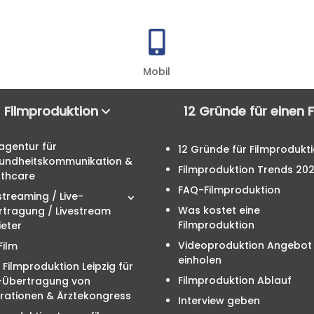

Mobil
Filmproduktion
12 Gründe für einen 
agentur für
12 Gründe für Filmprodukt
undheitskommunikation &
Filmproduktion Trends 20
lthcare
FAQ-Filmproduktion
streaming / Live-
Was kostet eine
rtragung / Livestream
Filmproduktion
eter
Videoproduktion Angebot
Film
einholen
 Filmproduktion Leipzig für
Filmproduktion Ablauf
e-Übertragung von
rationen & Ärztekongress
Interview geben