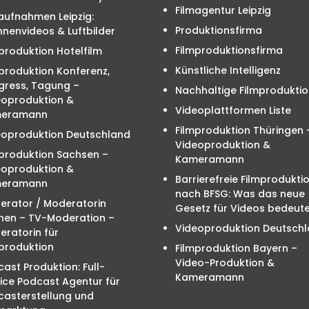
Filmagentur Leipzig
aufnahmen Leipzig:
Produktionsfirma
nenvideos & Luftbilder
Filmproduktionsfirma
produktion Hotelfilm
Künstliche Intelligenz
produktion Konferenz,
gress, Tagung –
Nachhaltige Filmproduktio
eoproduktion &
Videoplattformen Liste
eramann
Filmproduktion Thüringen 
eoproduktion Deutschland
Videoproduktion &
mproduktion Sachsen –
Kameramann
eoproduktion &
Barrierefreie Filmprodukti
eramann
nach BFSG: Was das neue
erator / Moderatorin
Gesetz für Videos bedeute
hen – TV-Moderation –
Videoproduktion Deutsch
ratorin für
produktion
Filmproduktion Bayern –
Video-Produktion &
ast Produktion: Full-
Kameramann
ice Podcast Agentur für
casterstellung und