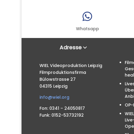

Whatsapp
Adresse
Film
WIEL Videoproduktion Leipzig
Ges
Filmproduktionsfirma
hea
Bülowstrasse 27
Live
04315 Leipzig
Übe
Anbi
info@wiel.org
OP-
Fon: 0341 – 24050817
WIEL
Funk: 0152-53732192
Liv
Ope