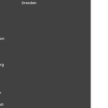
Dresden
ion
rg
m
ft