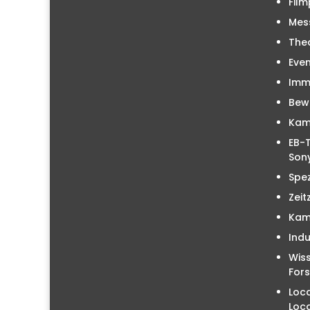
Film
Mes
The
Even
Immo
Bew
Kam
EB-T
Sony
Spez
Zeit
Kam
Indu
Wiss
For
Loc
Loc