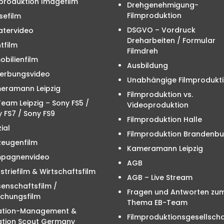
produktion Imagefilm
Drehgenehmigung-
Filmproduktion
sefilm
DSGVO – Vordruck
atervideo
Dreharbeiten / Formular
tfilm
Filmdreh
bilienfilm
Ausbildung
erbungsvideo
Unabhängige Filmprodukt
eramann Leipzig
Filmproduktion vs.
eam Leipzig – Sony FS5 /
Videoproduktion
 FS7 / Sony FS9
Filmproduktion Halle
ial
Filmproduktion Brandenbu
zeugenfilm
Kameramann Leipzig
pagnenvideo
AGB
striefilm & Wirtschaftsfilm
AGB – Live Stream
enschaftsfilm /
Fragen und Antworten zu
schungsfilm
Thema EB-Team
ation-Management &
Filmproduktionsgesellscha
ation Scout Germany