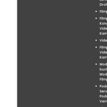
Droh
Film
Film
Kon
Vid
Kam
Vid
Fil
Vid
Kam
Mod
buc
Mode
Film
Podc
Serv
Pod
Ver