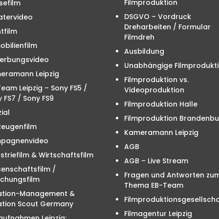
Filmproduktion
sefilm
DSGVO – Vordruck
atervideo
Dreharbeiten / Formular
tfilm
Filmdreh
bilienfilm
Ausbildung
erbungsvideo
Unabhängige Filmprodukt
eramann Leipzig
Filmproduktion vs.
eam Leipzig – Sony FS5 /
Videoproduktion
 FS7 / Sony FS9
Filmproduktion Halle
ial
Filmproduktion Brandenbu
zeugenfilm
Kameramann Leipzig
pagnenvideo
AGB
striefilm & Wirtschaftsfilm
AGB – Live Stream
enschaftsfilm /
Fragen und Antworten zu
schungsfilm
Thema EB-Team
ation-Management &
Filmproduktionsgesellscha
ation Scout Germany
Filmagentur Leipzig
aufnahmen Leipzig: