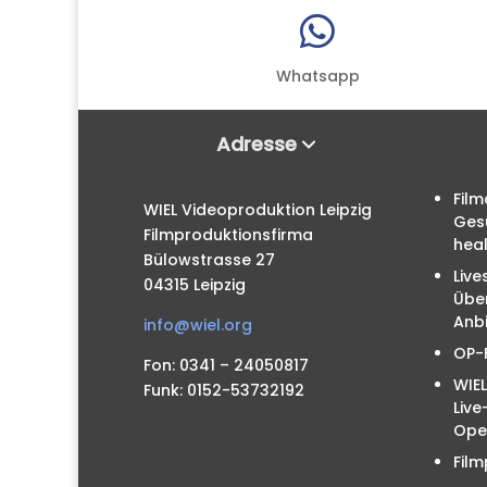

Whatsapp
Adresse
Film
WIEL Videoproduktion Leipzig
Ges
Filmproduktionsfirma
hea
Bülowstrasse 27
Live
04315 Leipzig
Übe
Anbi
info@wiel.org
OP-
Fon: 0341 – 24050817
WIEL
Funk: 0152-53732192
Liv
Ope
Film