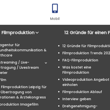

Mobil
Filmproduktion
12 Gründe für einen 
agentur für
12 Gründe für Filmprodukt
undheitskommunikation &
Filmproduktion Trends 20
lthcare
FAQ-Filmproduktion
streaming / Live-
Was kostet eine
rtragung / Livestream
Filmproduktion
eter
Videoproduktion Angebot
Film
einholen
 Filmproduktion Leipzig für
Filmproduktion Ablauf
e-Übertragung von
rationen & Ärztekongress
Interview geben
produktion Imagefilm
Drehgenehmigung-