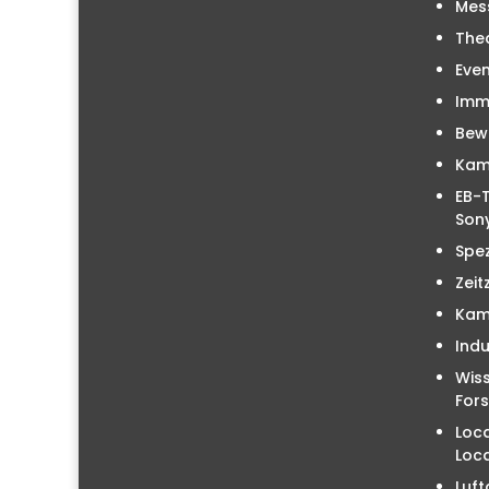
Mes
The
Even
Immo
Bew
Kam
EB-T
Sony
Spez
Zeit
Kam
Indu
Wiss
For
Loc
Loc
Luft