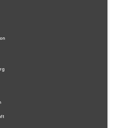
ion
rg
m
ft