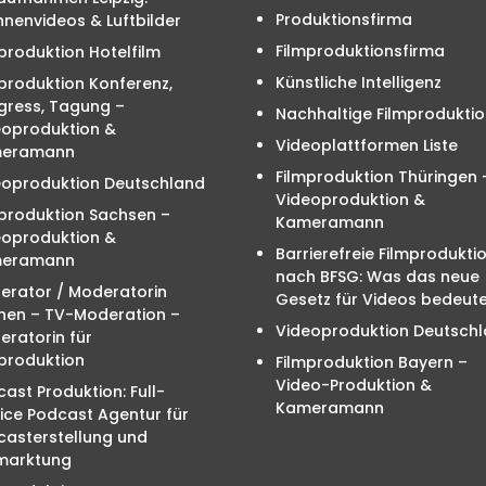
Produktionsfirma
nenvideos & Luftbilder
Filmproduktionsfirma
produktion Hotelfilm
Künstliche Intelligenz
produktion Konferenz,
gress, Tagung –
Nachhaltige Filmproduktio
eoproduktion &
Videoplattformen Liste
eramann
Filmproduktion Thüringen 
eoproduktion Deutschland
Videoproduktion &
mproduktion Sachsen –
Kameramann
eoproduktion &
Barrierefreie Filmprodukti
eramann
nach BFSG: Was das neue
erator / Moderatorin
Gesetz für Videos bedeute
hen – TV-Moderation –
Videoproduktion Deutsch
ratorin für
produktion
Filmproduktion Bayern –
Video-Produktion &
ast Produktion: Full-
Kameramann
ice Podcast Agentur für
casterstellung und
marktung