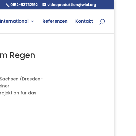
0152-53732192
videoproduktion@wiel.org
International
Referenzen
Kontakt
dem Regen
e Sachsen (Dresden-
einer
jektion für das