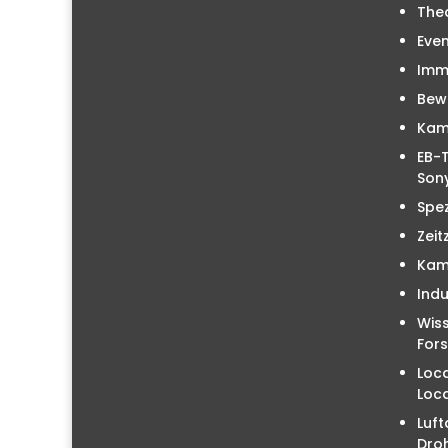
The
Even
Immo
Bew
Kam
EB-T
Sony
Spez
Zeit
Kam
Indu
Wiss
For
Loc
Loc
Luft
Droh