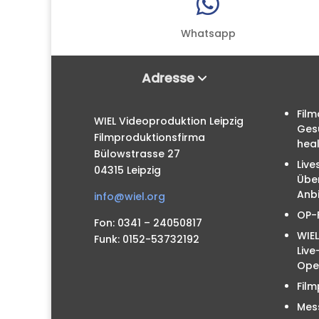

Whatsapp
Adresse
Film
WIEL Videoproduktion Leipzig
Ges
Filmproduktionsfirma
hea
Bülowstrasse 27
Live
04315 Leipzig
Übe
Anbi
info@wiel.org
OP-
Fon: 0341 – 24050817
WIEL
Funk: 0152-53732192
Liv
Ope
Film
Mes