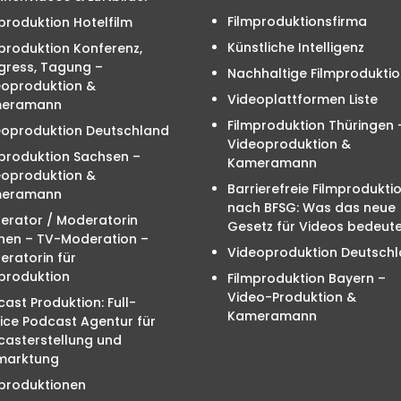
Filmproduktionsfirma
produktion Hotelfilm
Künstliche Intelligenz
produktion Konferenz,
gress, Tagung –
Nachhaltige Filmproduktio
eoproduktion &
Videoplattformen Liste
eramann
Filmproduktion Thüringen 
eoproduktion Deutschland
Videoproduktion &
mproduktion Sachsen –
Kameramann
eoproduktion &
Barrierefreie Filmprodukti
eramann
nach BFSG: Was das neue
erator / Moderatorin
Gesetz für Videos bedeute
hen – TV-Moderation –
Videoproduktion Deutsch
ratorin für
produktion
Filmproduktion Bayern –
Video-Produktion &
ast Produktion: Full-
Kameramann
ice Podcast Agentur für
casterstellung und
marktung
mproduktionen