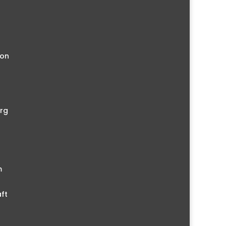
ion
rg
m
ft