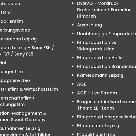
DSGVO – Vordruck
atervideo
Dreharbeiten / Formular
tfilm
Filmdreh
bilienfilm
Ausbildung
erbungsvideo
Unabhängige Filmprodukt
eramann Leipzig
Filmproduktion vs.
eam Leipzig – Sony FS5 /
Videoproduktion
 FS7 / Sony FS9
Filmproduktion Halle
ial
Filmproduktion Brandenbu
zeugenfilm
Kameramann Leipzig
pagnenvideo
AGB
striefilm & Wirtschaftsfilm
AGB – Live Stream
enschaftsfilm /
Fragen und Antworten zu
schungsfilm
Thema EB-Team
ation-Management &
Filmproduktionsgesellscha
ation Scout Germany
Filmagentur Leipzig
aufnahmen Leipzig:
Produktionsfirma
nenvideos & Luftbilder