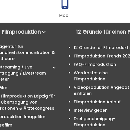

Mobil
Filmproduktion
12 Gründe für einen 
agentur für
12 Gründe für Filmprodukt
undheitskommunikation &
Filmproduktion Trends 20
lthcare
FAQ-Filmproduktion
streaming / Live-
Was kostet eine
rtragung / Livestream
Filmproduktion
eter
Videoproduktion Angebot
Film
einholen
 Filmproduktion Leipzig für
Filmproduktion Ablauf
e-Übertragung von
rationen & Ärztekongress
Interview geben
produktion Imagefilm
Drehgenehmigung-
Filmproduktion
sefilm