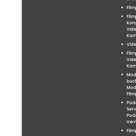
Film
Film
Kon
Vid
Kam
Vid
Fil
Vid
Kam
Mod
buc
Mode
Film
Podc
Serv
Pod
Ver
Fil