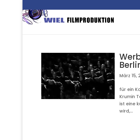
Werb
Berl
März 15, 
für ein K
Krumin T
ist eine 
wird,...