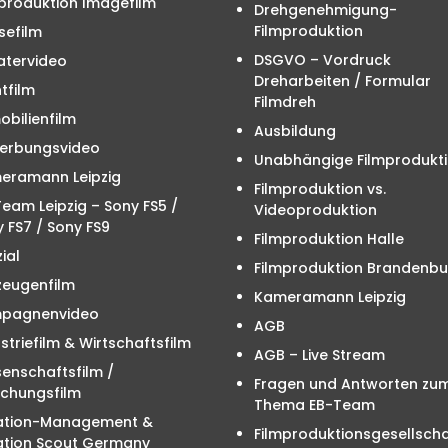
produktion Imagefilm
Drehgenehmigung-
Filmproduktion
sefilm
DSGVO – Vordruck
atervideo
Dreharbeiten / Formular
tfilm
Filmdreh
bilienfilm
Ausbildung
erbungsvideo
Unabhängige Filmprodukt
eramann Leipzig
Filmproduktion vs.
eam Leipzig – Sony FS5 /
Videoproduktion
 FS7 / Sony FS9
Filmproduktion Halle
ial
Filmproduktion Brandenbu
zeugenfilm
Kameramann Leipzig
pagnenvideo
AGB
striefilm & Wirtschaftsfilm
AGB – Live Stream
enschaftsfilm /
Fragen und Antworten zu
schungsfilm
Thema EB-Team
ation-Management &
Filmproduktionsgesellscha
ation Scout Germany