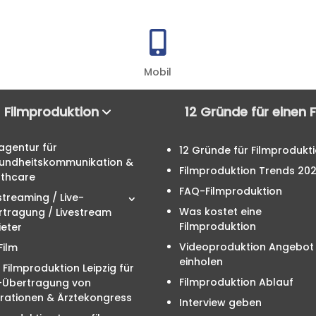

Mobil
Filmproduktion
12 Gründe für einen 
agentur für
12 Gründe für Filmprodukt
undheitskommunikation &
Filmproduktion Trends 20
lthcare
FAQ-Filmproduktion
streaming / Live-
Was kostet eine
rtragung / Livestream
Filmproduktion
eter
Videoproduktion Angebot
Film
einholen
 Filmproduktion Leipzig für
Filmproduktion Ablauf
e-Übertragung von
rationen & Ärztekongress
Interview geben