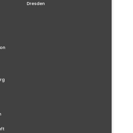
Dresden
ion
rg
m
ft