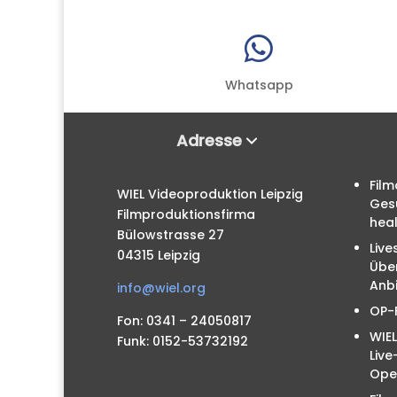

Whatsapp
Adresse
Film
WIEL Videoproduktion Leipzig
Ges
Filmproduktionsfirma
hea
Bülowstrasse 27
Live
04315 Leipzig
Übe
Anbi
info@wiel.org
OP-
Fon: 0341 – 24050817
WIEL
Funk: 0152-53732192
Liv
Ope