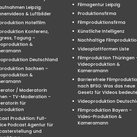
Filmagentur Leipzig
aufnahmen Leipzig:
Produktionsfirma
nenvideos & Luftbilder
Filmproduktionsfirma
produktion Hotelfilm
Künstliche Intelligenz
produktion Konferenz,
gress, Tagung –
Nachhaltige Filmproduktio
eoproduktion &
Videoplattformen Liste
eramann
Filmproduktion Thüringen 
eoproduktion Deutschland
Videoproduktion &
mproduktion Sachsen –
Kameramann
eoproduktion &
Barrierefreie Filmprodukti
eramann
nach BFSG: Was das neue
erator / Moderatorin
Gesetz für Videos bedeute
hen – TV-Moderation –
Videoproduktion Deutsch
ratorin für
produktion
Filmproduktion Bayern –
Video-Produktion &
ast Produktion: Full-
Kameramann
ice Podcast Agentur für
casterstellung und