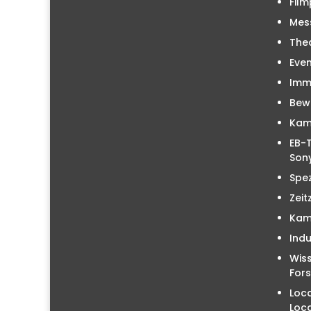
Film
Mes
The
Even
Immo
Bew
Kam
EB-T
Sony
Spez
Zeit
Kam
Indu
Wiss
For
Loc
Loc