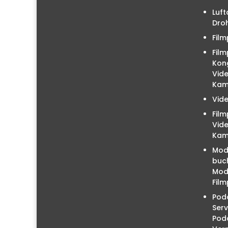
Luft
Droh
Film
Film
Kon
Vid
Kam
Vid
Fil
Vid
Kam
Mod
buc
Mode
Film
Podc
Serv
Pod