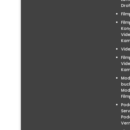
Droh
Film
Film
Kon
Vid
Kam
Vid
Fil
Vid
Kam
Mod
buc
Mode
Film
Podc
Serv
Pod
Ver