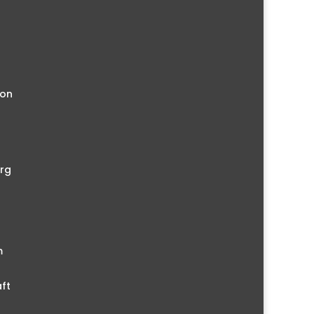
ion
rg
m
ft