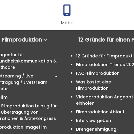

Mobil
Filmproduktion
12 Gründe für einen 
agentur für
12 Gründe für Filmprodukt
undheitskommunikation &
Filmproduktion Trends 20
lthcare
FAQ-Filmproduktion
streaming / Live-
Was kostet eine
rtragung / Livestream
Filmproduktion
eter
Videoproduktion Angebot
Film
einholen
 Filmproduktion Leipzig für
Filmproduktion Ablauf
e-Übertragung von
rationen & Ärztekongress
Interview geben
produktion Imagefilm
Drehgenehmigung-