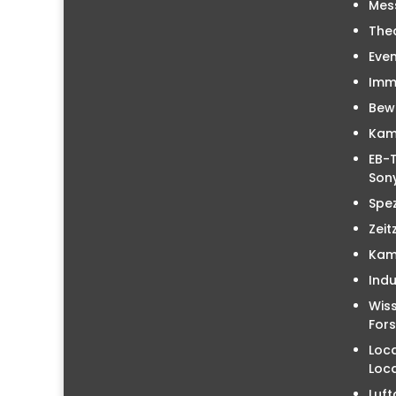
Mes
The
Even
Immo
Bew
Kam
EB-T
Sony
Spez
Zeit
Kam
Indu
Wiss
For
Loc
Loc
Luft