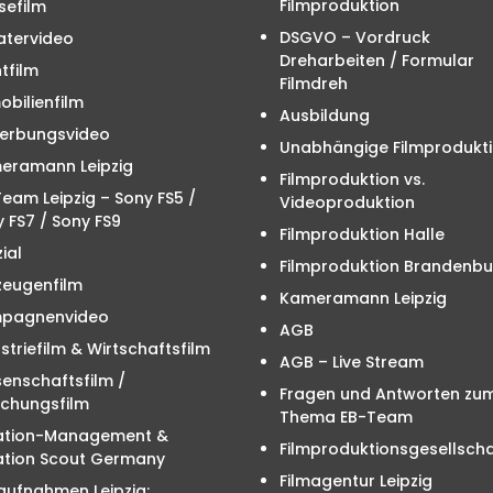
Filmproduktion
sefilm
DSGVO – Vordruck
atervideo
Dreharbeiten / Formular
tfilm
Filmdreh
bilienfilm
Ausbildung
erbungsvideo
Unabhängige Filmprodukt
eramann Leipzig
Filmproduktion vs.
eam Leipzig – Sony FS5 /
Videoproduktion
 FS7 / Sony FS9
Filmproduktion Halle
ial
Filmproduktion Brandenbu
zeugenfilm
Kameramann Leipzig
pagnenvideo
AGB
striefilm & Wirtschaftsfilm
AGB – Live Stream
enschaftsfilm /
Fragen und Antworten zu
schungsfilm
Thema EB-Team
ation-Management &
Filmproduktionsgesellscha
ation Scout Germany
Filmagentur Leipzig
aufnahmen Leipzig: