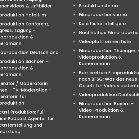
Produktionsfirma
nenvideos & Luftbilder
Filmproduktionsfirma
produktion Hotelfilm
Künstliche Intelligenz
produktion Konferenz,
gress, Tagung –
Nachhaltige Filmproduktio
eoproduktion &
Videoplattformen Liste
eramann
Filmproduktion Thüringen 
eoproduktion Deutschland
Videoproduktion &
mproduktion Sachsen –
Kameramann
eoproduktion &
Barrierefreie Filmprodukti
eramann
nach BFSG: Was das neue
erator / Moderatorin
Gesetz für Videos bedeute
hen – TV-Moderation –
Videoproduktion Deutsch
ratorin für
produktion
Filmproduktion Bayern –
Video-Produktion &
ast Produktion: Full-
Kameramann
ice Podcast Agentur für
casterstellung und
marktung