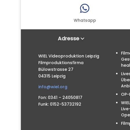

Whatsapp
Adresse
Film
WIEL Videoproduktion Leipzig
Ges
Filmproduktionsfirma
hea
Bülowstrasse 27
Live
04315 Leipzig
Übe
Anbi
info@wiel.org
OP-
Fon: 0341 – 24050817
WIEL
Funk: 0152-53732192
Liv
Ope
Film