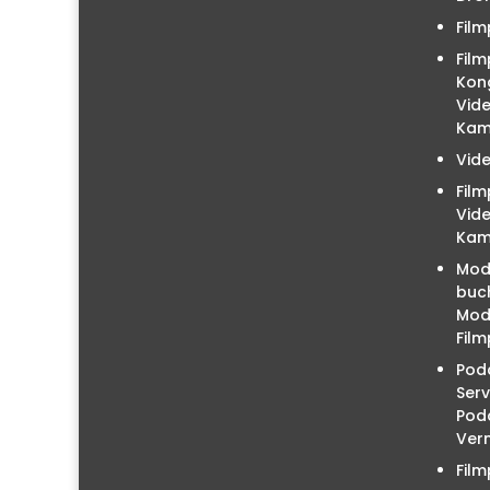
Film
Film
Kon
Vid
Kam
Vid
Fil
Vid
Kam
Mod
buc
Mode
Film
Podc
Serv
Pod
Ver
Fil