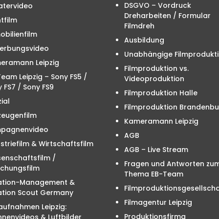
DSGVO – Vordruck
atervideo
Dreharbeiten / Formular
tfilm
Filmdreh
bilienfilm
Ausbildung
erbungsvideo
Unabhängige Filmprodukt
eramann Leipzig
Filmproduktion vs.
eam Leipzig – Sony FS5 /
Videoproduktion
 FS7 / Sony FS9
Filmproduktion Halle
ial
Filmproduktion Brandenbu
zeugenfilm
Kameramann Leipzig
pagnenvideo
AGB
striefilm & Wirtschaftsfilm
AGB – Live Stream
enschaftsfilm /
Fragen und Antworten zu
schungsfilm
Thema EB-Team
ation-Management &
Filmproduktionsgesellscha
ation Scout Germany
Filmagentur Leipzig
aufnahmen Leipzig:
Produktionsfirma
nenvideos & Luftbilder