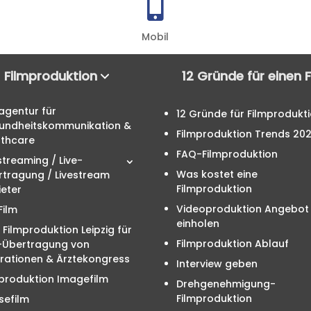

Mobil
Filmproduktion
12 Gründe für einen 
agentur für
12 Gründe für Filmprodukt
undheitskommunikation &
Filmproduktion Trends 20
lthcare
FAQ-Filmproduktion
streaming / Live-
Was kostet eine
rtragung / Livestream
Filmproduktion
eter
Videoproduktion Angebot
Film
einholen
 Filmproduktion Leipzig für
Filmproduktion Ablauf
e-Übertragung von
rationen & Ärztekongress
Interview geben
produktion Imagefilm
Drehgenehmigung-
Filmproduktion
sefilm