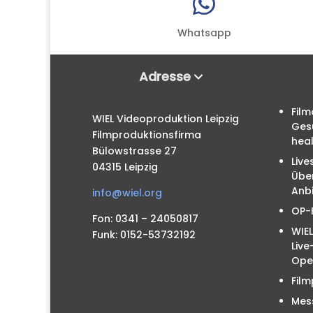

Whatsapp
Adresse
Film
WIEL Videoproduktion Leipzig
Ges
Filmproduktionsfirma
hea
Bülowstrasse 27
Live
04315 Leipzig
Übe
Anbi
info@wiel.org
OP-
Fon: 0341 – 24050817
WIEL
Funk: 0152-53732192
Liv
Ope
Film
Mes