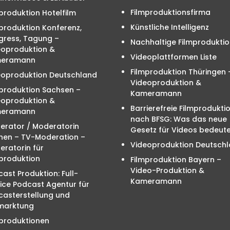
Filmproduktionsfirma
produktion Hotelfilm
Künstliche Intelligenz
produktion Konferenz,
gress, Tagung –
Nachhaltige Filmproduktio
eoproduktion &
Videoplattformen Liste
eramann
Filmproduktion Thüringen 
eoproduktion Deutschland
Videoproduktion &
mproduktion Sachsen –
Kameramann
eoproduktion &
Barrierefreie Filmprodukti
eramann
nach BFSG: Was das neue
erator / Moderatorin
Gesetz für Videos bedeute
hen – TV-Moderation –
Videoproduktion Deutsch
ratorin für
produktion
Filmproduktion Bayern –
Video-Produktion &
ast Produktion: Full-
Kameramann
ice Podcast Agentur für
casterstellung und
marktung
mproduktionen