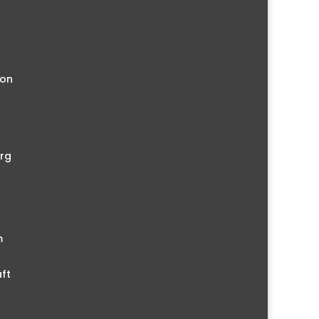
ion
rg
m
ft