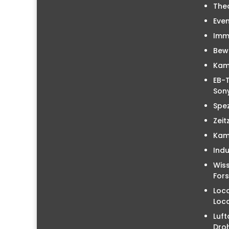
The
Even
Immo
Bew
Kam
EB-T
Sony
Spez
Zeit
Kam
Indu
Wiss
For
Loc
Loc
Luft
Droh