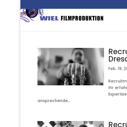
Recr
Dres
Feb. 19, 
Recruitme
Ihr erfa
Expertis
ansprechende...
Recr