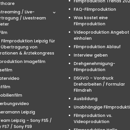
Filmproduktion Trends 20
lthcare
FAQ-Filmproduktion
streaming / Live-
Was kostet eine
rtragung / Livestream
Filmproduktion
eter
Videoproduktion Angebot
Film
einholen
 Filmproduktion Leipzig für
Filmproduktion Ablauf
e-Übertragung von
rationen & Ärztekongress
Interview geben
produktion Imagefilm
Drehgenehmigung-
Filmproduktion
sefilm
DSGVO – Vordruck
atervideo
Dreharbeiten / Formular
tfilm
Filmdreh
bilienfilm
Ausbildung
erbungsvideo
Unabhängige Filmprodukt
eramann Leipzig
Filmproduktion vs.
eam Leipzig – Sony FS5 /
Videoproduktion
 FS7 / Sony FS9
Filmproduktion Halle