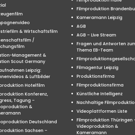
ial
Filmproduktion Brandenbu
zeugenfilm
Kameramann Leipzig
pagnenvideo
AGB
striefilm & Wirtschaftsfilm
AGB – Live Stream
enschaftsfilm /
Fragen und Antworten zu
schungsfilm
Thema EB-Team
ation-Management &
Filmproduktionsgesellscha
ation Scout Germany
Filmagentur Leipzig
aufnahmen Leipzig:
Produktionsfirma
nenvideos & Luftbilder
Filmproduktionsfirma
produktion Hotelfilm
Künstliche Intelligenz
produktion Konferenz,
gress, Tagung –
Nachhaltige Filmproduktio
eoproduktion &
Videoplattformen Liste
eramann
Filmproduktion Thüringen 
eoproduktion Deutschland
Videoproduktion &
mproduktion Sachsen –
Kameramann