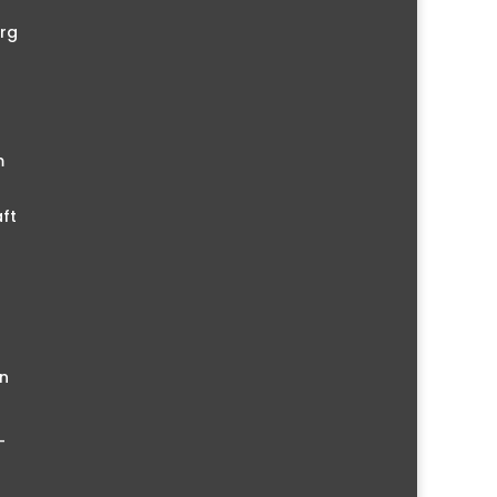
rg
m
ft
n
–