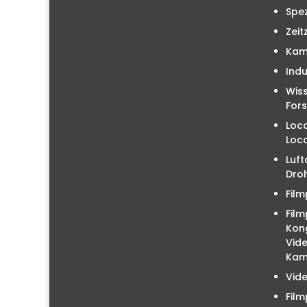
Spez
Zeit
Kam
Indu
Wiss
For
Loc
Loc
Luft
Droh
Film
Film
Kon
Vid
Kam
Vid
Fil