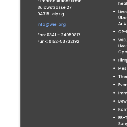
Filmproduktionsfirma
hea
Bülowstrasse 27
Live
04315 Leipzig
Übe
Anbi
info@wiel.org
OP-
Fon: 0341 – 24050817
WIEL
Funk: 0152-53732192
Liv
Ope
Film
Mes
The
Even
Immo
Bew
Kam
EB-T
Sony