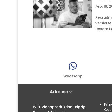
Feb. 19, 
Recruitme
versiert
Unsere Ex

Whatsapp
Adresse
Film
WIEL Videoproduktion Leipzig
Ges