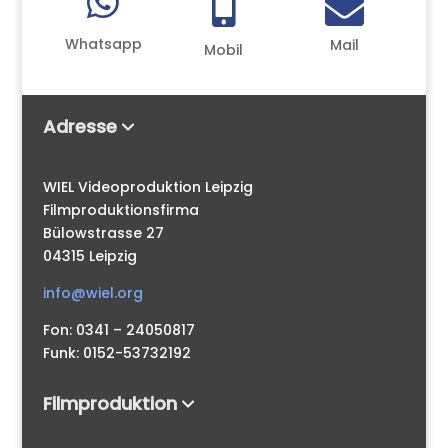



Whatsapp
Mail
Mobil
Adresse
WIEL Videoproduktion Leipzig
Filmproduktionsfirma
Bülowstrasse 27
04315 Leipzig
info@wiel.org
Fon: 0341 – 24050817
Funk: 0152-53732192
Filmproduktion