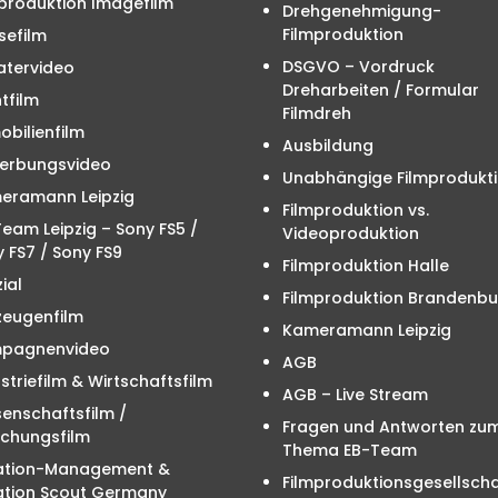
produktion Imagefilm
Drehgenehmigung-
Filmproduktion
sefilm
DSGVO – Vordruck
atervideo
Dreharbeiten / Formular
tfilm
Filmdreh
bilienfilm
Ausbildung
erbungsvideo
Unabhängige Filmprodukt
eramann Leipzig
Filmproduktion vs.
eam Leipzig – Sony FS5 /
Videoproduktion
 FS7 / Sony FS9
Filmproduktion Halle
ial
Filmproduktion Brandenbu
zeugenfilm
Kameramann Leipzig
pagnenvideo
AGB
striefilm & Wirtschaftsfilm
AGB – Live Stream
enschaftsfilm /
Fragen und Antworten zu
schungsfilm
Thema EB-Team
ation-Management &
Filmproduktionsgesellscha
ation Scout Germany