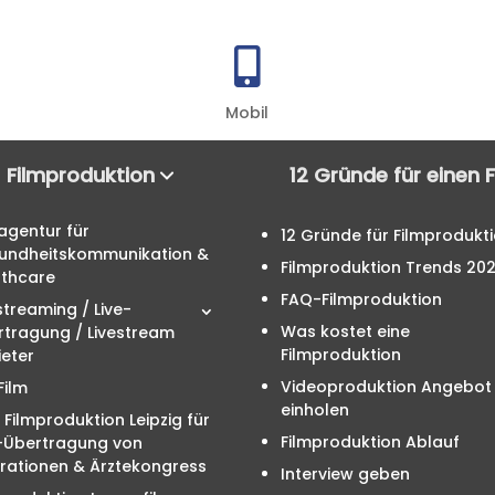

Mobil
Filmproduktion
12 Gründe für einen 
agentur für
12 Gründe für Filmprodukt
undheitskommunikation &
Filmproduktion Trends 20
lthcare
FAQ-Filmproduktion
streaming / Live-
Was kostet eine
rtragung / Livestream
Filmproduktion
eter
Videoproduktion Angebot
Film
einholen
 Filmproduktion Leipzig für
Filmproduktion Ablauf
e-Übertragung von
rationen & Ärztekongress
Interview geben