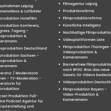
Filmagentur Leipzig
aufnahmen Leipzig:
Produktionsfirma
nenvideos & Luftbilder
Filmproduktionsfirma
produktion Hotelfilm
Künstliche Intelligenz
produktion Konferenz,
gress, Tagung –
Nachhaltige Filmproduktio
eoproduktion &
Videoplattformen Liste
eramann
Filmproduktion Thüringen 
eoproduktion Deutschland
Videoproduktion &
mproduktion Sachsen –
Kameramann
eoproduktion &
Barrierefreie Filmprodukti
eramann
nach BFSG: Was das neue
erator / Moderatorin
Gesetz für Videos bedeute
hen – TV-Moderation –
Videoproduktion Deutsch
ratorin für
produktion
Filmproduktion Bayern –
Video-Produktion &
ast Produktion: Full-
Kameramann
ice Podcast Agentur für
casterstellung und