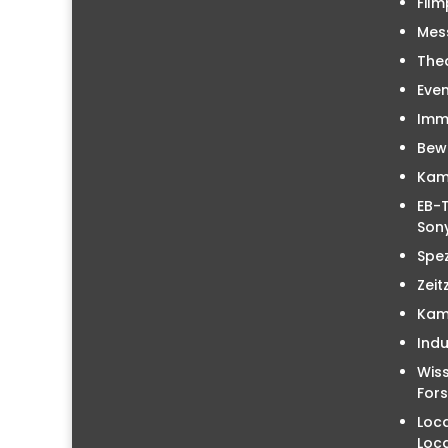
Film
Mes
The
Even
Immo
Bew
Kam
EB-T
Sony
Spez
Zeit
Kam
Indu
Wiss
For
Loc
Loc