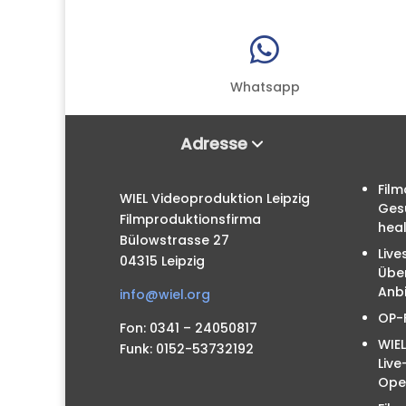

Whatsapp
Adresse
Film
WIEL Videoproduktion Leipzig
Ges
Filmproduktionsfirma
hea
Bülowstrasse 27
Live
04315 Leipzig
Übe
Anbi
info@wiel.org
OP-
Fon: 0341 – 24050817
WIEL
Funk: 0152-53732192
Liv
Ope