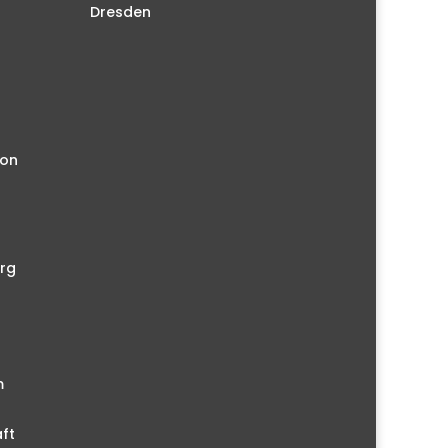
Dresden
ion
rg
m
ft