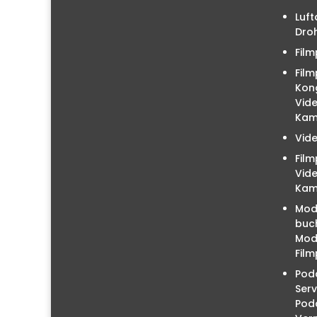
Luft
Droh
Film
Film
Kon
Vid
Kam
Vid
Fil
Vid
Kam
Mod
buc
Mode
Film
Podc
Serv
Pod