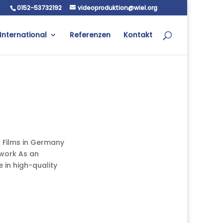
0152-53732192
videoproduktion@wiel.org
International
Referenzen
Kontakt
t Films in Germany
twork As an
 in high-quality