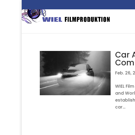
Car 
Comm
Feb. 26, 
WIEL Fil
and Worl
establis
car...