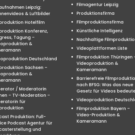
Filmagentur Leipzig
aufnahmen Leipzig:
Produktionsfirma
nenvideos & Luftbilder
Filmproduktionsfirma
produktion Hotelfilm
Künstliche Intelligenz
produktion Konferenz,
gress, Tagung –
Nachhaltige Filmproduktio
eoproduktion &
Videoplattformen Liste
eramann
Filmproduktion Thüringen 
eoproduktion Deutschland
Videoproduktion &
mproduktion Sachsen –
Kameramann
eoproduktion &
Barrierefreie Filmprodukti
eramann
nach BFSG: Was das neue
erator / Moderatorin
Gesetz für Videos bedeute
hen – TV-Moderation –
Videoproduktion Deutsch
ratorin für
produktion
Filmproduktion Bayern –
Video-Produktion &
ast Produktion: Full-
Kameramann
ice Podcast Agentur für
casterstellung und