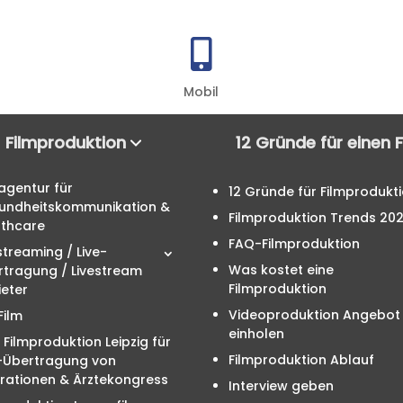

Mobil
Filmproduktion
12 Gründe für einen 
agentur für
12 Gründe für Filmprodukt
undheitskommunikation &
Filmproduktion Trends 20
lthcare
FAQ-Filmproduktion
streaming / Live-
Was kostet eine
rtragung / Livestream
Filmproduktion
eter
Videoproduktion Angebot
Film
einholen
 Filmproduktion Leipzig für
Filmproduktion Ablauf
e-Übertragung von
rationen & Ärztekongress
Interview geben