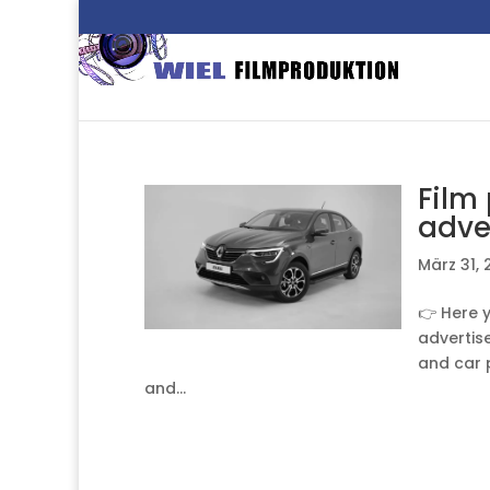
Film
adve
März 31,
👉 Here y
advertise
and car 
and...