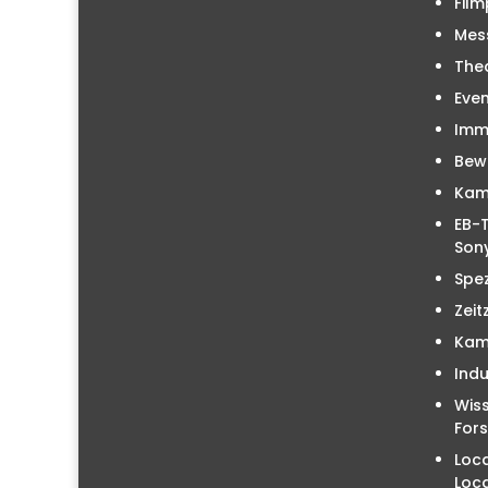
Film
Mes
The
Even
Immo
Bew
Kam
EB-T
Sony
Spez
Zeit
Kam
Indu
Wiss
For
Loc
Loc