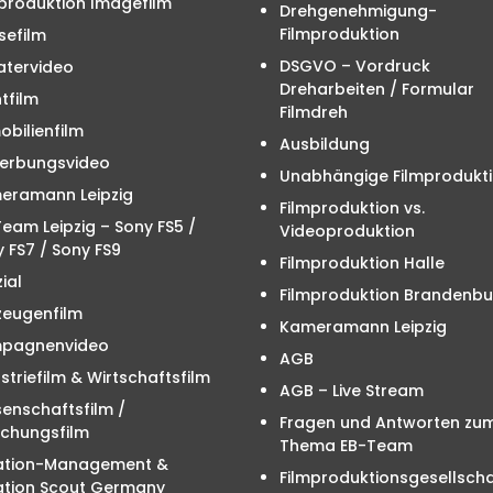
produktion Imagefilm
Drehgenehmigung-
Filmproduktion
sefilm
DSGVO – Vordruck
atervideo
Dreharbeiten / Formular
tfilm
Filmdreh
bilienfilm
Ausbildung
erbungsvideo
Unabhängige Filmprodukt
eramann Leipzig
Filmproduktion vs.
eam Leipzig – Sony FS5 /
Videoproduktion
 FS7 / Sony FS9
Filmproduktion Halle
ial
Filmproduktion Brandenbu
zeugenfilm
Kameramann Leipzig
pagnenvideo
AGB
striefilm & Wirtschaftsfilm
AGB – Live Stream
enschaftsfilm /
Fragen und Antworten zu
schungsfilm
Thema EB-Team
ation-Management &
Filmproduktionsgesellscha
ation Scout Germany