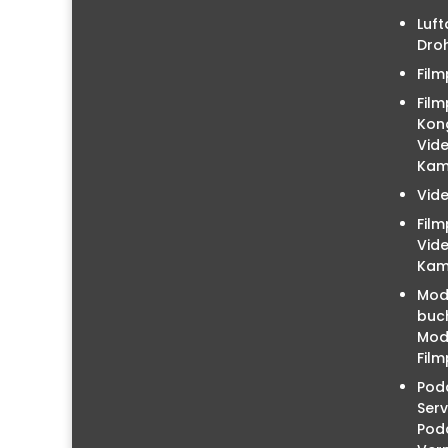
Luft
Droh
Film
Film
Kon
Vid
Kam
Vid
Fil
Vid
Kam
Mod
buc
Mode
Film
Podc
Serv
Pod