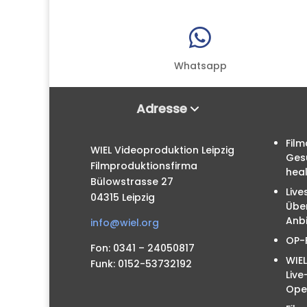

Whatsapp
Adresse
Film
WIEL Videoproduktion Leipzig
Ges
Filmproduktionsfirma
hea
Bülowstrasse 27
Live
04315 Leipzig
Übe
Anbi
info@wiel.org
OP-
Fon: 0341 – 24050817
WIEL
Funk: 0152-53732192
Liv
Ope