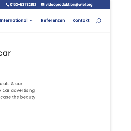
0152-53732192
videoproduktion@wiel.org
International
Referenzen
Kontakt
car
cials & car
y car advertising
owcase the beauty