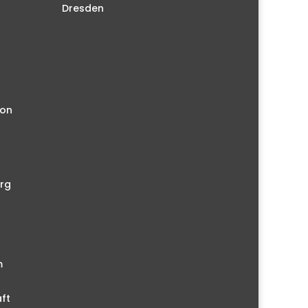
Dresden
ion
rg
m
ft