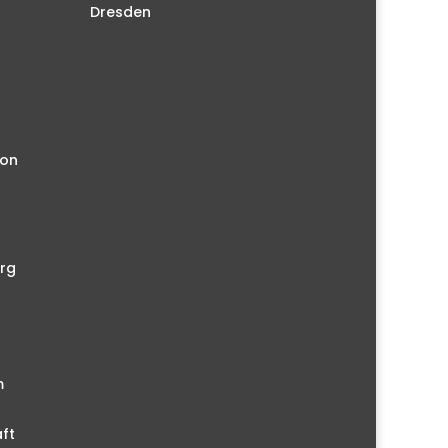
Dresden
ion
rg
m
ft