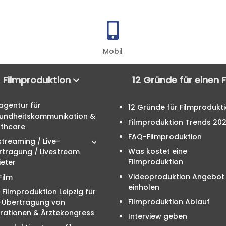

Mobil
Filmproduktion
12 Gründe für einen 
agentur für
12 Gründe für Filmprodukt
undheitskommunikation &
Filmproduktion Trends 20
lthcare
FAQ-Filmproduktion
streaming / Live-
Was kostet eine
rtragung / Livestream
Filmproduktion
eter
Videoproduktion Angebot
Film
einholen
 Filmproduktion Leipzig für
Filmproduktion Ablauf
e-Übertragung von
rationen & Ärztekongress
Interview geben