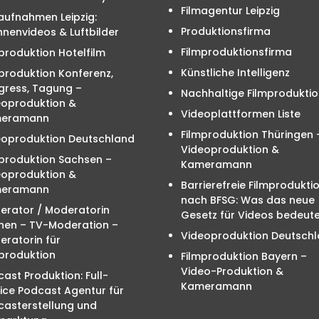
Filmagentur Leipzig
aufnahmen Leipzig:
Produktionsfirma
nenvideos & Luftbilder
Filmproduktionsfirma
produktion Hotelfilm
Künstliche Intelligenz
produktion Konferenz,
gress, Tagung –
Nachhaltige Filmproduktio
eoproduktion &
Videoplattformen Liste
eramann
Filmproduktion Thüringen 
eoproduktion Deutschland
Videoproduktion &
mproduktion Sachsen –
Kameramann
eoproduktion &
Barrierefreie Filmprodukti
eramann
nach BFSG: Was das neue
erator / Moderatorin
Gesetz für Videos bedeute
hen – TV-Moderation –
Videoproduktion Deutsch
ratorin für
produktion
Filmproduktion Bayern –
Video-Produktion &
ast Produktion: Full-
Kameramann
ice Podcast Agentur für
casterstellung und