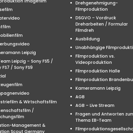
produktion Imagefilm
Drehgenehmigung-
Filmproduktion
sefilm
DSGVO – Vordruck
atervideo
Dreharbeiten / Formular
tfilm
Filmdreh
bilienfilm
Ausbildung
erbungsvideo
Unabhängige Filmprodukt
eramann Leipzig
Filmproduktion vs.
eam Leipzig – Sony FS5 /
Videoproduktion
 FS7 / Sony FS9
Filmproduktion Halle
ial
Filmproduktion Brandenbu
zeugenfilm
Kameramann Leipzig
pagnenvideo
AGB
striefilm & Wirtschaftsfilm
AGB – Live Stream
enschaftsfilm /
Fragen und Antworten zu
schungsfilm
Thema EB-Team
ation-Management &
Filmproduktionsgesellscha
ation Scout Germany