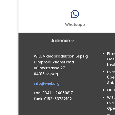

Whatsapp
Adresse
Film
WIEL Videoproduktion Leipzig
Ges
Filmproduktionsfirma
hea
Bülowstrasse 27
Live
04315 Leipzig
Übe
Anbi
info@wiel.org
OP-
Fon: 0341 – 24050817
WIEL
Funk: 0152-53732192
Liv
Ope