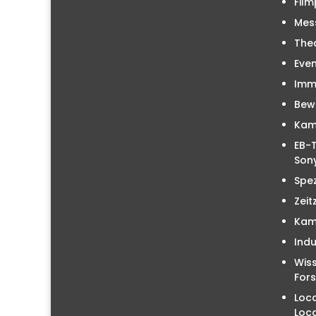
Film
Mes
The
Even
Immo
Bew
Kam
EB-T
Sony
Spez
Zeit
Kam
Indu
Wiss
For
Loc
Loc