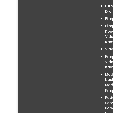
Luft
Droh
Film
Film
Kon
Vid
Kam
Vid
Fil
Vid
Kam
Mod
buc
Mode
Film
Podc
Serv
Pod