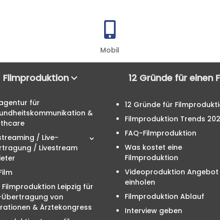

Mobil
Filmproduktion
12 Gründe für einen 
agentur für
12 Gründe für Filmprodukt
undheitskommunikation &
Filmproduktion Trends 20
lthcare
FAQ-Filmproduktion
streaming / Live-
Was kostet eine
rtragung / Livestream
Filmproduktion
eter
Videoproduktion Angebot
Film
einholen
 Filmproduktion Leipzig für
Filmproduktion Ablauf
e-Übertragung von
rationen & Ärztekongress
Interview geben