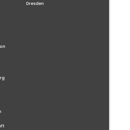
Dresden
ion
rg
m
ft