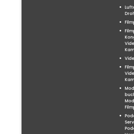
Luft
Droh
Film
Film
Kon
Vid
Kam
Vid
Fil
Vid
Kam
Mod
buc
Mode
Film
Podc
Serv
Pod