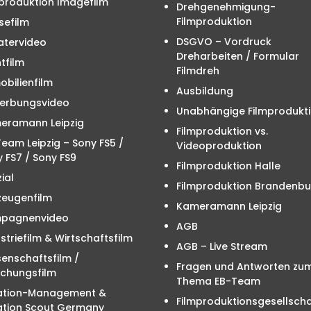
produktion Imagefilm
Drehgenehmigung-
Filmproduktion
sefilm
DSGVO – Vordruck
atervideo
Dreharbeiten / Formular
tfilm
Filmdreh
bilienfilm
Ausbildung
erbungsvideo
Unabhängige Filmprodukt
eramann Leipzig
Filmproduktion vs.
eam Leipzig – Sony FS5 /
Videoproduktion
 FS7 / Sony FS9
Filmproduktion Halle
ial
Filmproduktion Brandenbu
zeugenfilm
Kameramann Leipzig
pagnenvideo
AGB
striefilm & Wirtschaftsfilm
AGB – Live Stream
enschaftsfilm /
Fragen und Antworten zu
schungsfilm
Thema EB-Team
ation-Management &
Filmproduktionsgesellscha
ation Scout Germany