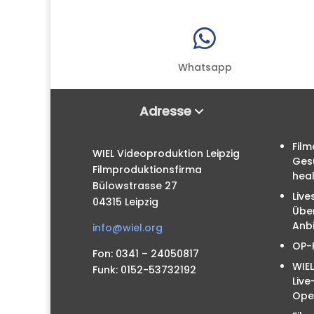

Whatsapp
Adresse
Film
WIEL Videoproduktion Leipzig
Ges
Filmproduktionsfirma
hea
Bülowstrasse 27
Live
04315 Leipzig
Übe
Anbi
info@wiel.org
OP-
Fon: 0341 – 24050817
WIEL
Funk: 0152-53732192
Liv
Ope