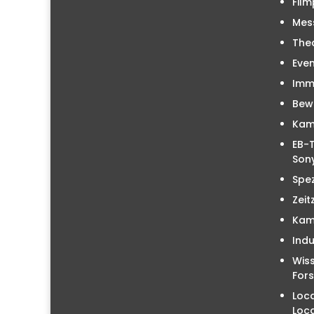
Film
Mes
The
Even
Immo
Bew
Kam
EB-T
Sony
Spez
Zeit
Kam
Indu
Wiss
For
Loc
Loc