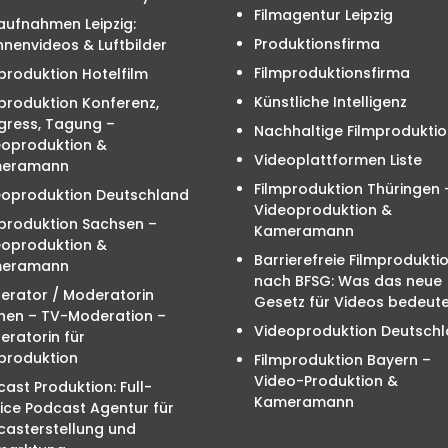
Filmagentur Leipzig
aufnahmen Leipzig:
Produktionsfirma
nenvideos & Luftbilder
Filmproduktionsfirma
produktion Hotelfilm
Künstliche Intelligenz
produktion Konferenz,
gress, Tagung –
Nachhaltige Filmproduktio
eoproduktion &
Videoplattformen Liste
eramann
Filmproduktion Thüringen 
eoproduktion Deutschland
Videoproduktion &
mproduktion Sachsen –
Kameramann
eoproduktion &
Barrierefreie Filmprodukti
eramann
nach BFSG: Was das neue
erator / Moderatorin
Gesetz für Videos bedeute
hen – TV-Moderation –
Videoproduktion Deutsch
ratorin für
produktion
Filmproduktion Bayern –
Video-Produktion &
ast Produktion: Full-
Kameramann
ice Podcast Agentur für
casterstellung und