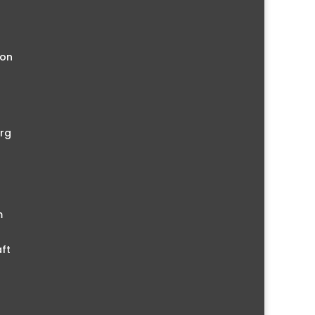
ion
rg
m
ft