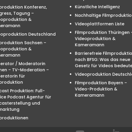
Künstliche Intelligenz
produktion Konferenz,
gress, Tagung –
Nachhaltige Filmproduktio
eoproduktion &
Videoplattformen Liste
eramann
Filmproduktion Thüringen 
eoproduktion Deutschland
Videoproduktion &
mproduktion Sachsen –
Kameramann
eoproduktion &
Barrierefreie Filmprodukti
eramann
nach BFSG: Was das neue
erator / Moderatorin
Gesetz für Videos bedeute
hen – TV-Moderation –
Videoproduktion Deutsch
ratorin für
produktion
Filmproduktion Bayern –
Video-Produktion &
ast Produktion: Full-
Kameramann
ice Podcast Agentur für
casterstellung und
marktung
mproduktionen