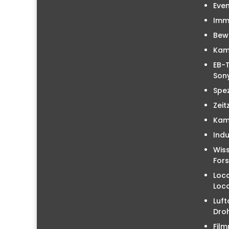
Even
Immo
Bew
Kam
EB-T
Sony
Spez
Zeit
Kam
Indu
Wiss
For
Loc
Loc
Luft
Droh
Film