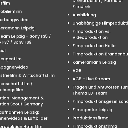
Dreharbeiten / Formular
tfilm
Filmdreh
bilienfilm
Ausbildung
erbungsvideo
Unabhängige Filmprodukt
eramann Leipzig
Filmproduktion vs.
eam Leipzig – Sony FS5 /
Videoproduktion
 FS7 / Sony FS9
Filmproduktion Halle
ial
Filmproduktion Brandenbu
zeugenfilm
Kameramann Leipzig
pagnenvideo
AGB
striefilm & Wirtschaftsfilm
AGB – Live Stream
enschaftsfilm /
Fragen und Antworten zu
schungsfilm
Thema EB-Team
ation-Management &
Filmproduktionsgesellscha
ation Scout Germany
Filmagentur Leipzig
aufnahmen Leipzig:
Produktionsfirma
nenvideos & Luftbilder
Filmproduktionsfirma
produktion Hotelfilm