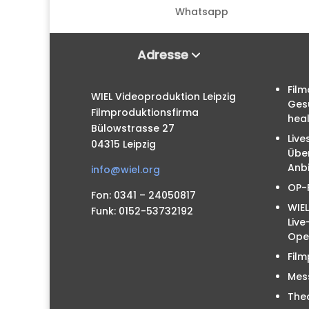
Whatsapp
Adresse
Film
WIEL Videoproduktion Leipzig
Ges
Filmproduktionsfirma
hea
Bülowstrasse 27
Live
04315 Leipzig
Übe
Anbi
info@wiel.org
OP-
Fon: 0341 – 24050817
WIEL
Funk: 0152-53732192
Liv
Ope
Film
Mes
The