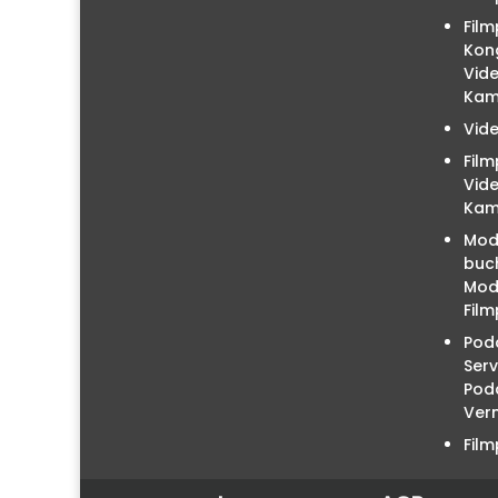
Film
Kon
Vid
Kam
Vid
Fil
Vid
Kam
Mod
buc
Mode
Film
Podc
Serv
Pod
Ver
Fil