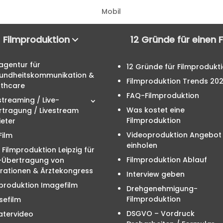
Mobil
Filmproduktion
12 Gründe für einen 
agentur für
12 Gründe für Filmprodukt
undheitskommunikation &
Filmproduktion Trends 20
lthcare
FAQ-Filmproduktion
streaming / Live-
Was kostet eine
rtragung / Livestream
Filmproduktion
eter
Videoproduktion Angebot
Film
einholen
 Filmproduktion Leipzig für
Filmproduktion Ablauf
e-Übertragung von
rationen & Ärztekongress
Interview geben
produktion Imagefilm
Drehgenehmigung-
Filmproduktion
sefilm
DSGVO – Vordruck
atervideo