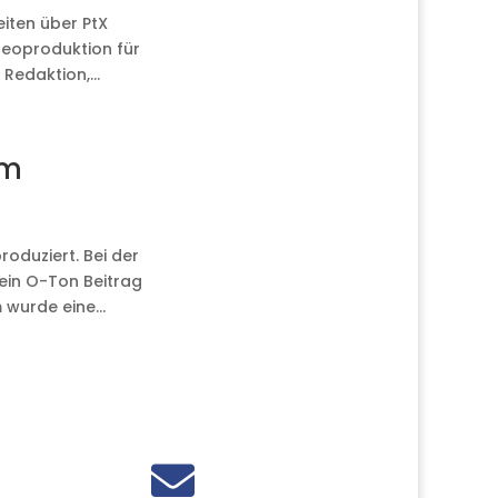
eiten über PtX
deoproduktion für
 Redaktion,...
lm
roduziert. Bei der
ein O-Ton Beitrag
wurde eine...
