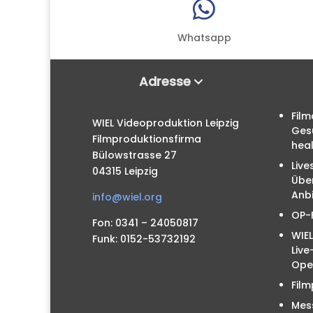

Whatsapp
Adresse
Film
WIEL Videoproduktion Leipzig
Ges
Filmproduktionsfirma
hea
Bülowstrasse 27
Live
04315 Leipzig
Übe
Anbi
info@wiel.org
OP-
Fon: 0341 – 24050817
WIEL
Funk: 0152-53732192
Liv
Ope
Film
Mes