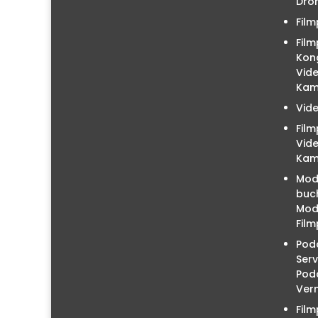
Droh
Film
Film
Kon
Vid
Kam
Vid
Fil
Vid
Kam
Mod
buc
Mode
Film
Podc
Serv
Pod
Ver
Fil