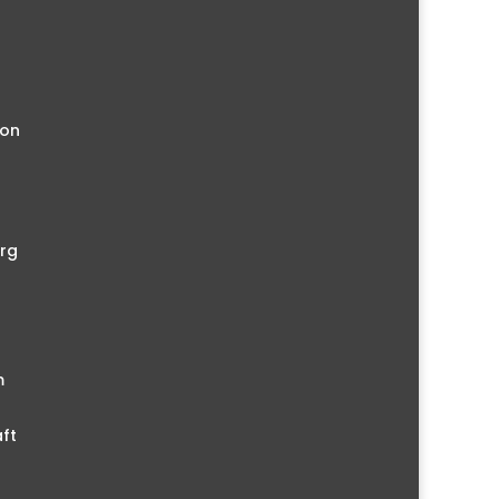
ion
rg
m
ft