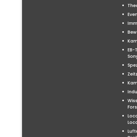
The
Even
Immo
Bew
Kam
EB-T
Sony
Spez
Zeit
Kam
Indu
Wiss
For
Loc
Loc
Luft