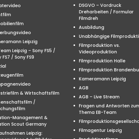
DSGVO – Vordruck
atervideo
Dreharbeiten / Formular
tfilm
Filmdreh
bilienfilm
Ausbildung
erbungsvideo
Unabhängige Filmprodukt
eramann Leipzig
Filmproduktion vs.
eam Leipzig – Sony FS5 /
Videoproduktion
 FS7 / Sony FS9
Filmproduktion Halle
ial
Filmproduktion Brandenbu
zeugenfilm
Kameramann Leipzig
pagnenvideo
AGB
striefilm & Wirtschaftsfilm
AGB – Live Stream
enschaftsfilm /
Fragen und Antworten zu
schungsfilm
Thema EB-Team
ation-Management &
Filmproduktionsgesellscha
ation Scout Germany
Filmagentur Leipzig
aufnahmen Leipzig: