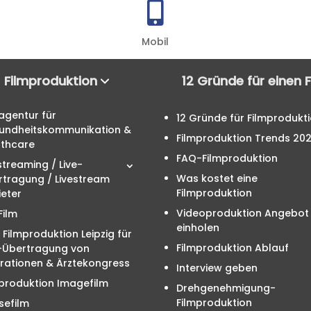

Mobil
Filmproduktion
12 Gründe für einen 
agentur für
12 Gründe für Filmprodukt
undheitskommunikation &
Filmproduktion Trends 20
lthcare
FAQ-Filmproduktion
streaming / Live-
Was kostet eine
rtragung / Livestream
Filmproduktion
eter
Videoproduktion Angebot
Film
einholen
 Filmproduktion Leipzig für
Filmproduktion Ablauf
e-Übertragung von
rationen & Ärztekongress
Interview geben
produktion Imagefilm
Drehgenehmigung-
Filmproduktion
sefilm