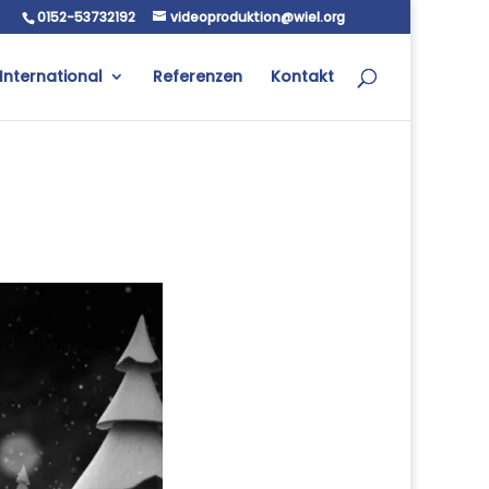
0152-53732192
videoproduktion@wiel.org
International
Referenzen
Kontakt