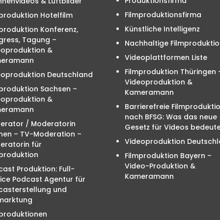
Produktionsfirma
nenvideos & Luftbilder
Filmproduktionsfirma
produktion Hotelfilm
Künstliche Intelligenz
produktion Konferenz,
gress, Tagung –
Nachhaltige Filmproduktio
eoproduktion &
Videoplattformen Liste
eramann
Filmproduktion Thüringen 
eoproduktion Deutschland
Videoproduktion &
mproduktion Sachsen –
Kameramann
eoproduktion &
Barrierefreie Filmprodukti
eramann
nach BFSG: Was das neue
erator / Moderatorin
Gesetz für Videos bedeute
hen – TV-Moderation –
Videoproduktion Deutsch
ratorin für
produktion
Filmproduktion Bayern –
Video-Produktion &
ast Produktion: Full-
Kameramann
ice Podcast Agentur für
casterstellung und
marktung
mproduktionen