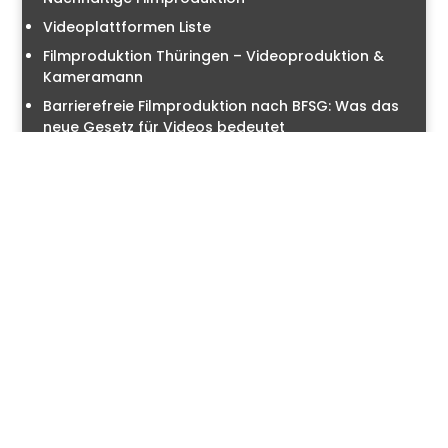
Videoplattformen Liste
Filmproduktion Thüringen – Videoproduktion &
Kameramann
Barrierefreie Filmproduktion nach BFSG: Was das
neue Gesetz für Videos bedeutet
Videoproduktion Deutschland
Filmproduktion Bayern – Video-Produktion &
Kameramann
Fotografie
Lebensmittelfotografie
Luftbildfotografie
Fotograf für Immobilienfotografie /
Architekturfotografie
Konferenzfotograf , Kongressfotograf ,