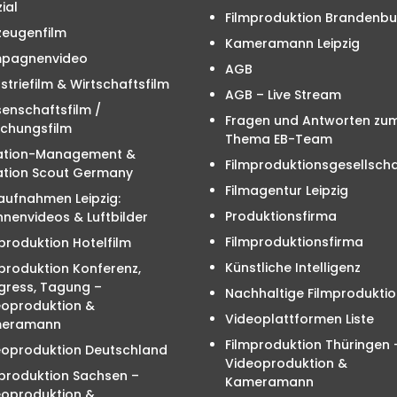
ial
Filmproduktion Brandenbu
zeugenfilm
Kameramann Leipzig
pagnenvideo
AGB
striefilm & Wirtschaftsfilm
AGB – Live Stream
enschaftsfilm /
Fragen und Antworten zu
schungsfilm
Thema EB-Team
ation-Management &
Filmproduktionsgesellscha
ation Scout Germany
Filmagentur Leipzig
aufnahmen Leipzig:
Produktionsfirma
nenvideos & Luftbilder
Filmproduktionsfirma
produktion Hotelfilm
Künstliche Intelligenz
produktion Konferenz,
gress, Tagung –
Nachhaltige Filmproduktio
eoproduktion &
Videoplattformen Liste
eramann
Filmproduktion Thüringen 
eoproduktion Deutschland
Videoproduktion &
mproduktion Sachsen –
Kameramann
eoproduktion &