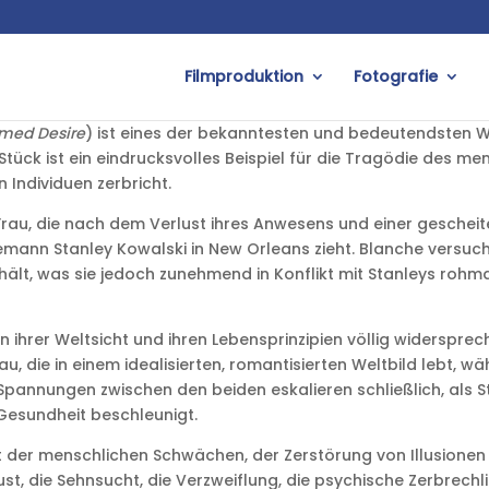
Filmproduktion
Fotografie
amed Desire
) ist eines der bekanntesten und bedeutendsten 
tück ist ein eindrucksvolles Beispiel für die Tragödie des men
 Individuen zerbricht.
 Frau, die nach dem Verlust ihres Anwesens und einer gesch
mann Stanley Kowalski in New Orleans zieht. Blanche versucht
hält, was sie jedoch zunehmend in Konflikt mit Stanleys roh
in ihrer Weltsicht und ihren Lebensprinzipien völlig widerspre
rau, die in einem idealisierten, romantisierten Weltbild lebt
 Spannungen zwischen den beiden eskalieren schließlich, als 
 Gesundheit beschleunigt.
ät der menschlichen Schwächen, der Zerstörung von Illusione
t, die Sehnsucht, die Verzweiflung, die psychische Zerbrechl