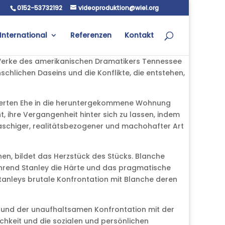
0152-53732192
videoproduktion@wiel.org
International
Referenzen
Kontakt
Werke des amerikanischen Dramatikers Tennessee
schlichen Daseins und die Konflikte, die entstehen,
eiterten Ehe in die heruntergekommene Wohnung
, ihre Vergangenheit hinter sich zu lassen, indem
maschiger, realitätsbezogener und machohafter Art
chen, bildet das Herzstück des Stücks. Blanche
, während Stanley die Härte und das pragmatische
Stanleys brutale Konfrontation mit Blanche deren
n und der unaufhaltsamen Konfrontation mit der
ichkeit und die sozialen und persönlichen