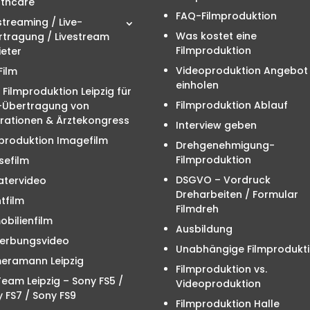
lthcare
FAQ-Filmproduktion
streaming / Live-
Was kostet eine
rtragung / Livestream
Filmproduktion
eter
Videoproduktion Angebot
Film
einholen
 Filmproduktion Leipzig für
Filmproduktion Ablauf
e-Übertragung von
rationen & Ärztekongress
Interview geben
produktion Imagefilm
Drehgenehmigung-
Filmproduktion
sefilm
DSGVO – Vordruck
atervideo
Dreharbeiten / Formular
tfilm
Filmdreh
bilienfilm
Ausbildung
erbungsvideo
Unabhängige Filmprodukt
eramann Leipzig
Filmproduktion vs.
eam Leipzig – Sony FS5 /
Videoproduktion
 FS7 / Sony FS9
Filmproduktion Halle