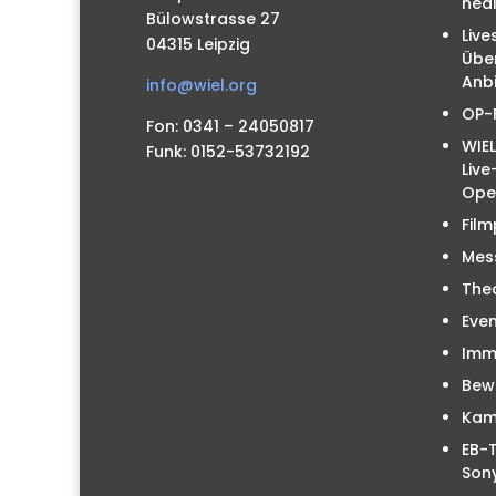
hea
Bülowstrasse 27
Live
04315 Leipzig
Übe
Anbi
info@wiel.org
OP-
Fon: 0341 – 24050817
WIEL
Funk: 0152-53732192
Liv
Ope
Film
Mes
The
Even
Immo
Bew
Kam
EB-T
Sony