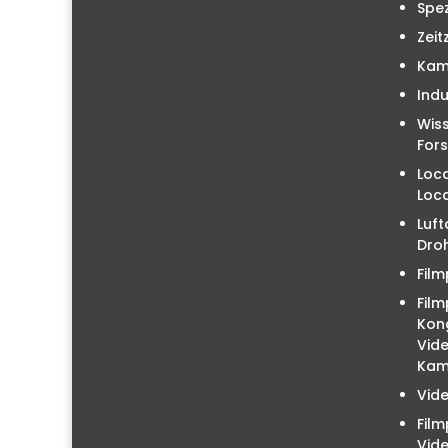
Spez
Zeit
Kam
Indu
Wiss
For
Loc
Loc
Luft
Droh
Film
Film
Kon
Vid
Kam
Vid
Fil
Vid