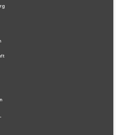
rg
m
ft
n
–