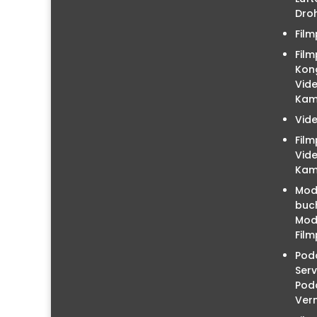
Droh
Film
Film
Kon
Vid
Kam
Vid
Fil
Vid
Kam
Mod
buc
Mode
Film
Podc
Serv
Pod
Ver