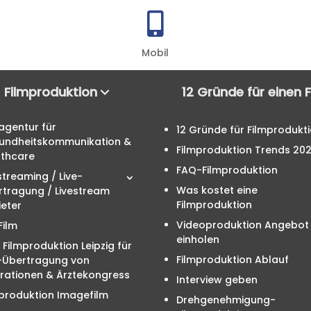

Mobil
Filmproduktion
12 Gründe für einen 
agentur für
12 Gründe für Filmprodukt
undheitskommunikation &
Filmproduktion Trends 20
lthcare
FAQ-Filmproduktion
streaming / Live-
Was kostet eine
rtragung / Livestream
Filmproduktion
eter
Videoproduktion Angebot
Film
einholen
 Filmproduktion Leipzig für
Filmproduktion Ablauf
e-Übertragung von
rationen & Ärztekongress
Interview geben
produktion Imagefilm
Drehgenehmigung-