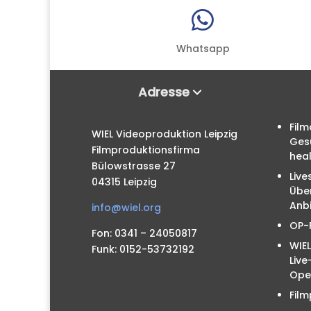

Whatsapp
Adresse
Film
WIEL Videoproduktion Leipzig
Ges
Filmproduktionsfirma
hea
Bülowstrasse 27
Live
04315 Leipzig
Übe
Anbi
info@wiel.org
OP-
Fon: 0341 – 24050817
WIEL
Funk: 0152-53732192
Liv
Ope
Film