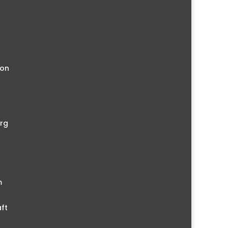
ion
rg
m
ft