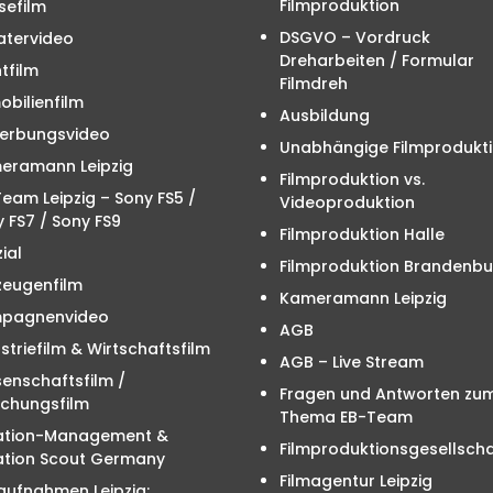
Filmproduktion
sefilm
DSGVO – Vordruck
atervideo
Dreharbeiten / Formular
tfilm
Filmdreh
bilienfilm
Ausbildung
erbungsvideo
Unabhängige Filmprodukt
eramann Leipzig
Filmproduktion vs.
eam Leipzig – Sony FS5 /
Videoproduktion
 FS7 / Sony FS9
Filmproduktion Halle
ial
Filmproduktion Brandenbu
zeugenfilm
Kameramann Leipzig
pagnenvideo
AGB
striefilm & Wirtschaftsfilm
AGB – Live Stream
enschaftsfilm /
Fragen und Antworten zu
schungsfilm
Thema EB-Team
ation-Management &
Filmproduktionsgesellscha
ation Scout Germany
Filmagentur Leipzig
aufnahmen Leipzig: