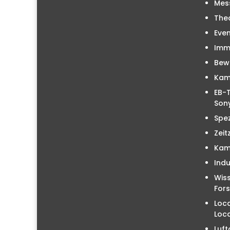
Mes
The
Even
Immo
Bew
Kam
EB-T
Sony
Spez
Zeit
Kam
Indu
Wiss
For
Loc
Loc
Luft