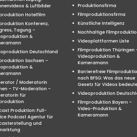
Produktionsfirma
nenvideos & Luftbilder
Filmproduktionsfirma
produktion Hotelfilm
Künstliche Intelligenz
produktion Konferenz,
gress, Tagung –
Nachhaltige Filmproduktio
eoproduktion &
Videoplattformen Liste
eramann
Filmproduktion Thüringen 
eoproduktion Deutschland
Videoproduktion &
mproduktion Sachsen –
Kameramann
eoproduktion &
Barrierefreie Filmprodukti
eramann
nach BFSG: Was das neue
erator / Moderatorin
Gesetz für Videos bedeute
hen – TV-Moderation –
Videoproduktion Deutsch
ratorin für
produktion
Filmproduktion Bayern –
Video-Produktion &
ast Produktion: Full-
Kameramann
ice Podcast Agentur für
casterstellung und
marktung