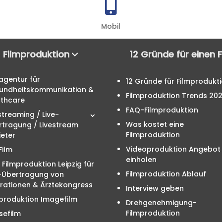

Mobil
Filmproduktion
12 Gründe für einen 
agentur für
12 Gründe für Filmprodukt
undheitskommunikation &
Filmproduktion Trends 20
lthcare
FAQ-Filmproduktion
streaming / Live-
Was kostet eine
rtragung / Livestream
Filmproduktion
eter
Videoproduktion Angebot
Film
einholen
 Filmproduktion Leipzig für
Filmproduktion Ablauf
e-Übertragung von
rationen & Ärztekongress
Interview geben
produktion Imagefilm
Drehgenehmigung-
Filmproduktion
sefilm