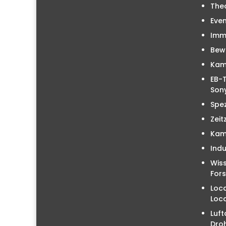
The
Even
Immo
Bew
Kam
EB-T
Sony
Spez
Zeit
Kam
Indu
Wiss
For
Loc
Loc
Luft
Droh