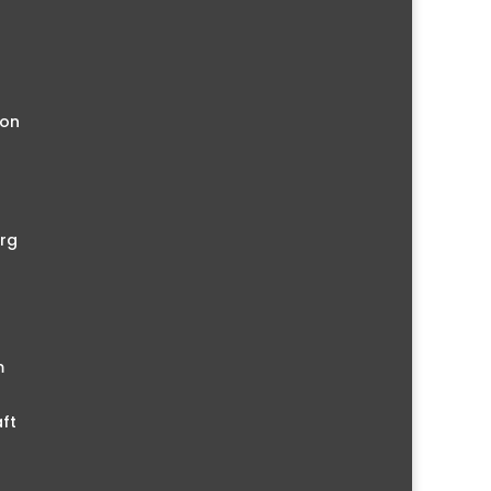
ion
rg
m
ft