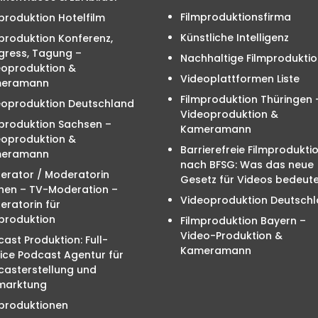
Filmproduktionsfirma
produktion Hotelfilm
Künstliche Intelligenz
produktion Konferenz,
gress, Tagung –
Nachhaltige Filmproduktio
eoproduktion &
Videoplattformen Liste
eramann
Filmproduktion Thüringen 
eoproduktion Deutschland
Videoproduktion &
mproduktion Sachsen –
Kameramann
eoproduktion &
Barrierefreie Filmprodukti
eramann
nach BFSG: Was das neue
erator / Moderatorin
Gesetz für Videos bedeute
hen – TV-Moderation –
Videoproduktion Deutsch
ratorin für
produktion
Filmproduktion Bayern –
Video-Produktion &
ast Produktion: Full-
Kameramann
ice Podcast Agentur für
casterstellung und
marktung
mproduktionen