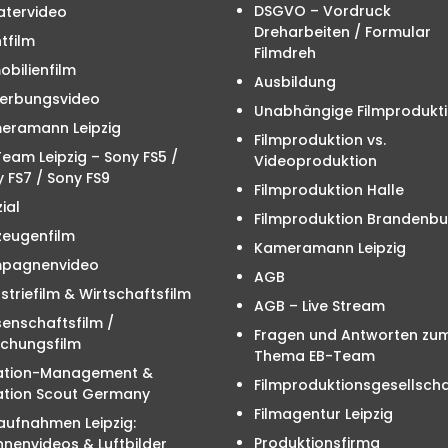
DSGVO – Vordruck
atervideo
Dreharbeiten / Formular
tfilm
Filmdreh
bilienfilm
Ausbildung
erbungsvideo
Unabhängige Filmprodukt
eramann Leipzig
Filmproduktion vs.
eam Leipzig – Sony FS5 /
Videoproduktion
 FS7 / Sony FS9
Filmproduktion Halle
ial
Filmproduktion Brandenbu
zeugenfilm
Kameramann Leipzig
pagnenvideo
AGB
striefilm & Wirtschaftsfilm
AGB – Live Stream
enschaftsfilm /
Fragen und Antworten zu
schungsfilm
Thema EB-Team
ation-Management &
Filmproduktionsgesellscha
ation Scout Germany
Filmagentur Leipzig
aufnahmen Leipzig:
Produktionsfirma
nenvideos & Luftbilder