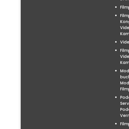
Film
Film
Kon
Vid
Kam
Vid
Fil
Vid
Kam
Mod
buc
Mode
Film
Podc
Serv
Pod
Ver
Fil