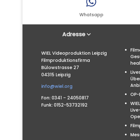

Whatsapp
Adresse
Film
WIEL Videoproduktion Leipzig
Ges
Filmproduktionsfirma
hea
Bülowstrasse 27
Live
04315 Leipzig
Übe
Anbi
info@wiel.org
OP-
Fon: 0341 – 24050817
WIEL
Funk: 0152-53732192
Liv
Ope
Film
Mes