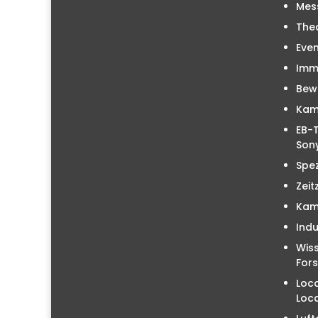
Mes
The
Even
Immo
Bew
Kam
EB-T
Sony
Spez
Zeit
Kam
Indu
Wiss
For
Loc
Loc