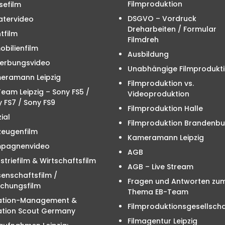
Filmproduktion
sefilm
DSGVO – Vordruck
atervideo
Dreharbeiten / Formular
tfilm
Filmdreh
bilienfilm
Ausbildung
erbungsvideo
Unabhängige Filmprodukt
eramann Leipzig
Filmproduktion vs.
eam Leipzig – Sony FS5 /
Videoproduktion
 FS7 / Sony FS9
Filmproduktion Halle
ial
Filmproduktion Brandenbu
zeugenfilm
Kameramann Leipzig
pagnenvideo
AGB
striefilm & Wirtschaftsfilm
AGB – Live Stream
enschaftsfilm /
Fragen und Antworten zu
schungsfilm
Thema EB-Team
ation-Management &
Filmproduktionsgesellscha
ation Scout Germany
Filmagentur Leipzig