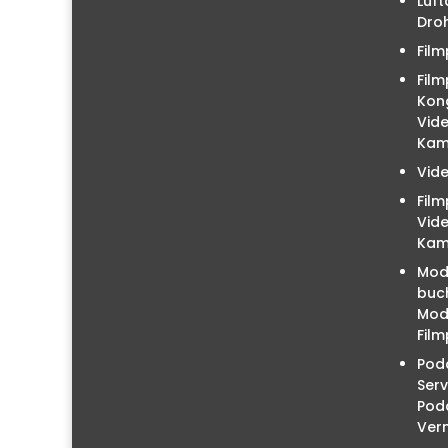
Luft
Droh
Film
Film
Kon
Vid
Kam
Vid
Fil
Vid
Kam
Mod
buc
Mode
Film
Podc
Serv
Pod
Ver