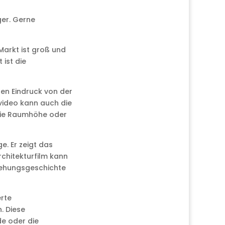
ger. Gerne
Markt ist groß und
 ist die
chen Eindruck von der
envideo kann auch die
 die Raumhöhe oder
e. Er zeigt das
rchitekturfilm kann
stehungsgeschichte
erte
. Diese
e oder die