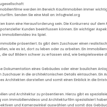
augesellschaft
Immobilienfilme werden im Bereich Kaufimmobilen immer wichti
kturfilm. Senden Sie eine Mail an: info@wiel.org
ten kann eine Herausforderung sein. Die Konkurrenz auf dem 
 potenzieller Kunden beeinflussen können. Ein wichtiger Aspekt
 Immobilienvideo ins Spiel.
e Immobilie präsentiert. Es gibt dem Zuschauer einen realistis
ellen, wie es ist, dort zu leben oder zu arbeiten. Ein Immobili
 die auf Bildern schwer zu erfassen sind, wie beispielsweise
ische Dokumentation eines Gebäudes oder einer baulichen Anlag
uschauer in die architektonischen Details eintauchen. Ein A
s Architekten darstellen und somit einen Einblick in die Ent
ilien und Architektur zu präsentieren. Hierzu gibt es spezialisi
ng von Immobilienvideos und Architekturfilm spezialisiert haben
spektiven und Kamerawinkel auswählen und somit das Gebäud