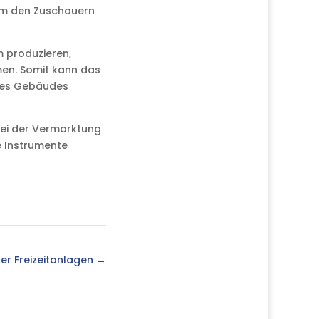
 um den Zuschauern
m produzieren,
men. Somit kann das
des Gebäudes
bei der Vermarktung
e Instrumente
ler Freizeitanlagen
→