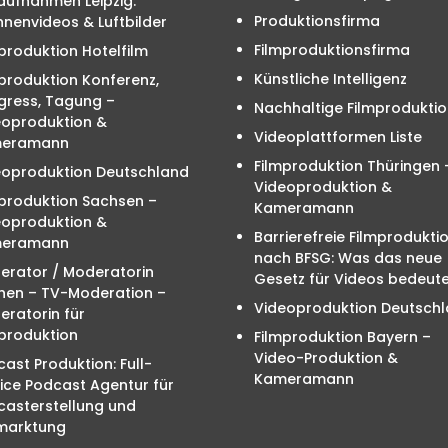
aufnahmen Leipzig:
Produktionsfirma
nenvideos & Luftbilder
Filmproduktionsfirma
produktion Hotelfilm
Künstliche Intelligenz
produktion Konferenz,
gress, Tagung –
Nachhaltige Filmproduktio
eoproduktion &
Videoplattformen Liste
eramann
Filmproduktion Thüringen 
eoproduktion Deutschland
Videoproduktion &
mproduktion Sachsen –
Kameramann
eoproduktion &
Barrierefreie Filmprodukti
eramann
nach BFSG: Was das neue
erator / Moderatorin
Gesetz für Videos bedeute
hen – TV-Moderation –
Videoproduktion Deutsch
ratorin für
produktion
Filmproduktion Bayern –
Video-Produktion &
ast Produktion: Full-
Kameramann
ice Podcast Agentur für
casterstellung und
marktung