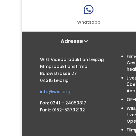

Whatsapp
Adresse
Film
WIEL Videoproduktion Leipzig
Ges
Filmproduktionsfirma
hea
Bülowstrasse 27
Live
04315 Leipzig
Übe
Anbi
info@wiel.org
OP-
Fon: 0341 – 24050817
WIEL
Funk: 0152-53732192
Liv
Ope
Film