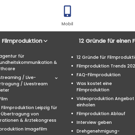

Mobil
Filmproduktion
12 Gründe für einen 
agentur für
12 Gründe für Filmprodukt
undheitskommunikation &
Filmproduktion Trends 20
lthcare
FAQ-Filmproduktion
streaming / Live-
Was kostet eine
rtragung / Livestream
Filmproduktion
eter
Videoproduktion Angebot
Film
einholen
 Filmproduktion Leipzig für
Filmproduktion Ablauf
e-Übertragung von
rationen & Ärztekongress
Interview geben
produktion Imagefilm
Drehgenehmigung-