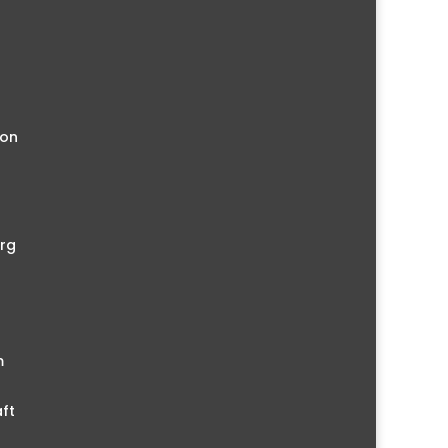
ion
rg
m
ft