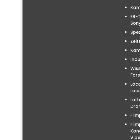
Kam
EB-T
Sony
Spez
Zeit
Kam
Indu
Wiss
For
Loc
Loc
Luft
Droh
Film
Film
Kon
Vid