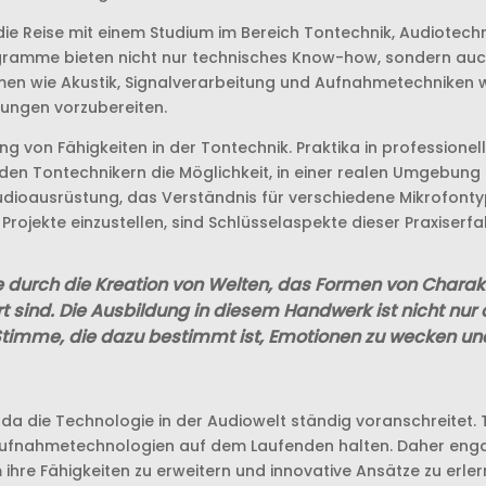
die Reise mit einem Studium im Bereich Tontechnik, Audiotec
gramme bieten nicht nur technisches Know-how, sondern auch 
en wie Akustik, Signalverarbeitung und Aufnahmetechniken w
rungen vorzubereiten.
lung von Fähigkeiten in der Tontechnik. Praktika in professione
en Tontechnikern die Möglichkeit, in einer realen Umgebung 
oausrüstung, das Verständnis für verschiedene Mikrofontypen
rojekte einzustellen, sind Schlüsselaspekte dieser Praxiserfa
se durch die Kreation von Welten, das Formen von Chara
t sind. Die Ausbildung in diesem Handwerk ist nicht nur
 Stimme, die dazu bestimmt ist, Emotionen zu wecken und
e, da die Technologie in der Audiowelt ständig voranschreitet
fnahmetechnologien auf dem Laufenden halten. Daher engagie
hre Fähigkeiten zu erweitern und innovative Ansätze zu erler