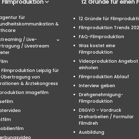
Filmproduktion
12 Gründe für einen 
agentur für
12 Gründe für Filmprodukt
undheitskommunikation &
Filmproduktion Trends 20
lthcare
FAQ-Filmproduktion
streaming / Live-
Was kostet eine
rtragung / Livestream
Filmproduktion
eter
Videoproduktion Angebot
Film
einholen
 Filmproduktion Leipzig für
Filmproduktion Ablauf
e-Übertragung von
rationen & Ärztekongress
Interview geben
produktion Imagefilm
Drehgenehmigung-
Filmproduktion
sefilm
DSGVO – Vordruck
atervideo
Dreharbeiten / Formular
tfilm
Filmdreh
bilienfilm
Ausbildung
erbungsvideo