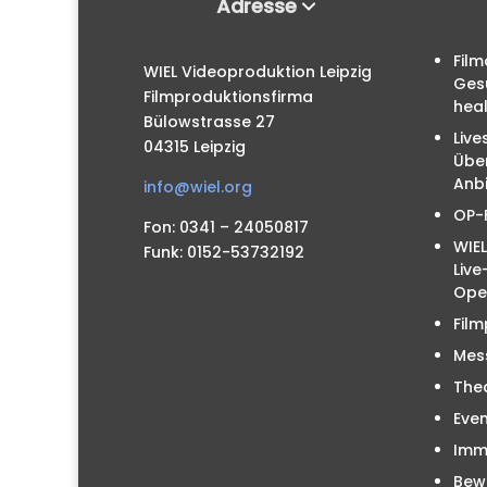
Adresse
Film
WIEL Videoproduktion Leipzig
Ges
Filmproduktionsfirma
hea
Bülowstrasse 27
Live
04315 Leipzig
Übe
Anbi
info@wiel.org
OP-
Fon: 0341 – 24050817
WIEL
Funk: 0152-53732192
Liv
Ope
Film
Mes
The
Even
Immo
Bew