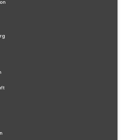
ion
rg
m
ft
n