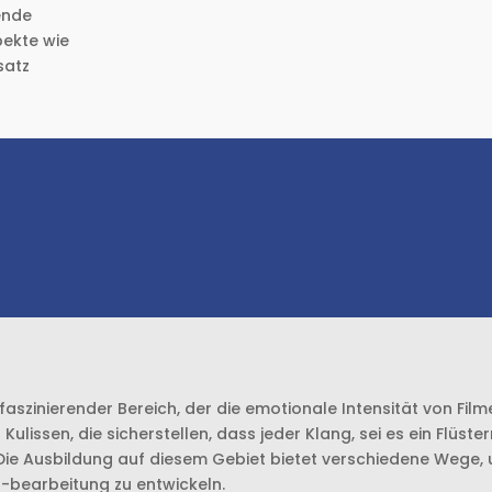
ende
pekte wie
satz
ildung und Gehalt: Tontechni
Tonmeister
Was solltest du auf dem Weg zum Tontechnikermeister wisse
n faszinierender Bereich, der die emotionale Intensität von Fi
Kulissen, die sicherstellen, dass jeder Klang, sei es ein Flüste
Die Ausbildung auf diesem Gebiet bietet verschiedene Wege, u
bearbeitung zu entwickeln.