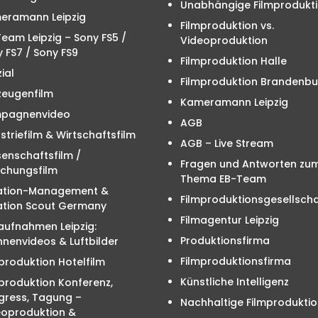
Unabhängige Filmprodukt
eramann Leipzig
Filmproduktion vs.
eam Leipzig – Sony FS5 /
Videoproduktion
 FS7 / Sony FS9
Filmproduktion Halle
ial
Filmproduktion Brandenbu
zeugenfilm
Kameramann Leipzig
pagnenvideo
AGB
striefilm & Wirtschaftsfilm
AGB – Live Stream
enschaftsfilm /
Fragen und Antworten zu
schungsfilm
Thema EB-Team
ation-Management &
Filmproduktionsgesellscha
ation Scout Germany
Filmagentur Leipzig
aufnahmen Leipzig:
Produktionsfirma
nenvideos & Luftbilder
Filmproduktionsfirma
produktion Hotelfilm
Künstliche Intelligenz
produktion Konferenz,
gress, Tagung –
Nachhaltige Filmproduktio
eoproduktion &