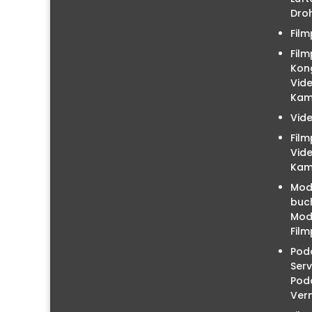
Droh
Film
Film
Kon
Vid
Kam
Vid
Fil
Vid
Kam
Mod
buc
Mode
Film
Podc
Serv
Pod
Ver