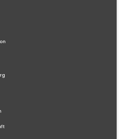
ion
rg
m
ft