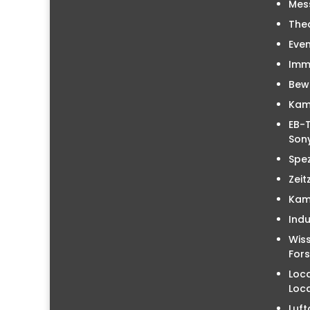
Mes
The
Even
Immo
Bew
Kam
EB-T
Sony
Spez
Zeit
Kam
Indu
Wiss
For
Loc
Loc
Luft