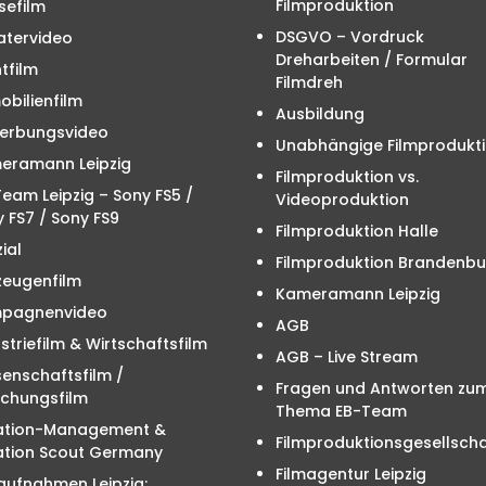
Filmproduktion
sefilm
DSGVO – Vordruck
atervideo
Dreharbeiten / Formular
tfilm
Filmdreh
bilienfilm
Ausbildung
erbungsvideo
Unabhängige Filmprodukt
eramann Leipzig
Filmproduktion vs.
eam Leipzig – Sony FS5 /
Videoproduktion
 FS7 / Sony FS9
Filmproduktion Halle
ial
Filmproduktion Brandenbu
zeugenfilm
Kameramann Leipzig
pagnenvideo
AGB
striefilm & Wirtschaftsfilm
AGB – Live Stream
enschaftsfilm /
Fragen und Antworten zu
schungsfilm
Thema EB-Team
ation-Management &
Filmproduktionsgesellscha
ation Scout Germany
Filmagentur Leipzig
aufnahmen Leipzig: