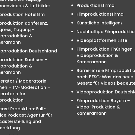
Produktionsfirma
nenvideos & Luftbilder
Filmproduktionsfirma
produktion Hotelfilm
Künstliche Intelligenz
produktion Konferenz,
gress, Tagung –
Nachhaltige Filmproduktio
eoproduktion &
Videoplattformen Liste
eramann
Filmproduktion Thüringen 
eoproduktion Deutschland
Videoproduktion &
mproduktion Sachsen –
Kameramann
eoproduktion &
Barrierefreie Filmprodukti
eramann
nach BFSG: Was das neue
erator / Moderatorin
Gesetz für Videos bedeute
hen – TV-Moderation –
Videoproduktion Deutsch
ratorin für
produktion
Filmproduktion Bayern –
Video-Produktion &
ast Produktion: Full-
Kameramann
ice Podcast Agentur für
casterstellung und
marktung