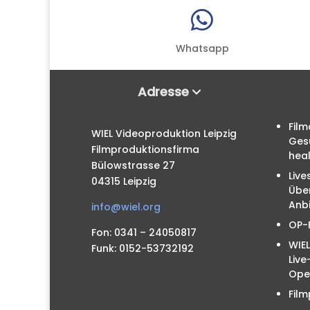

Whatsapp
Adresse
Film
WIEL Videoproduktion Leipzig
Ges
Filmproduktionsfirma
hea
Bülowstrasse 27
Live
04315 Leipzig
Übe
Anbi
info@wiel.org
OP-
Fon: 0341 – 24050817
WIEL
Funk: 0152-53732192
Liv
Ope
Film