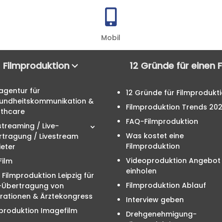

Mobil
Filmproduktion
12 Gründe für einen 
agentur für
12 Gründe für Filmprodukt
undheitskommunikation &
Filmproduktion Trends 20
lthcare
FAQ-Filmproduktion
streaming / Live-
Was kostet eine
rtragung / Livestream
Filmproduktion
eter
Videoproduktion Angebot
Film
einholen
 Filmproduktion Leipzig für
Filmproduktion Ablauf
e-Übertragung von
rationen & Ärztekongress
Interview geben
produktion Imagefilm
Drehgenehmigung-