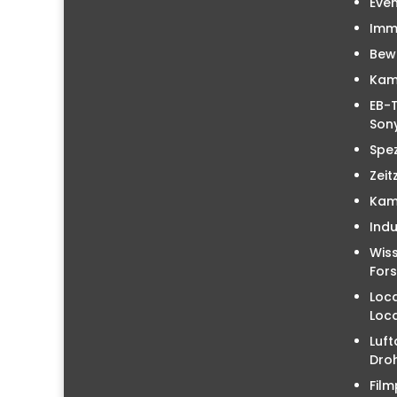
Even
Immo
Bew
Kam
EB-T
Sony
Spez
Zeit
Kam
Indu
Wiss
For
Loc
Loc
Luft
Droh
Film