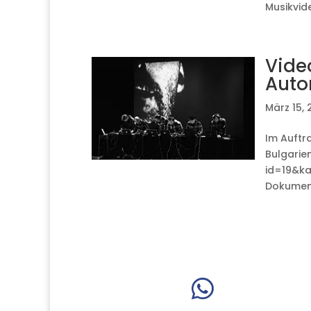
Musikvide
Vide
Auto
März 15, 
Im Auftr
Bulgarien
id=19&k
Dokumenta
