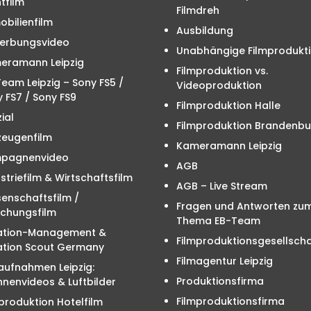
tfilm
Filmdreh
bilienfilm
Ausbildung
erbungsvideo
Unabhängige Filmprodukt
eramann Leipzig
Filmproduktion vs.
eam Leipzig – Sony FS5 /
Videoproduktion
 FS7 / Sony FS9
Filmproduktion Halle
ial
Filmproduktion Brandenbu
zeugenfilm
Kameramann Leipzig
pagnenvideo
AGB
striefilm & Wirtschaftsfilm
AGB – Live Stream
enschaftsfilm /
Fragen und Antworten zu
schungsfilm
Thema EB-Team
ation-Management &
Filmproduktionsgesellscha
ation Scout Germany
Filmagentur Leipzig
aufnahmen Leipzig:
Produktionsfirma
nenvideos & Luftbilder
Filmproduktionsfirma
produktion Hotelfilm