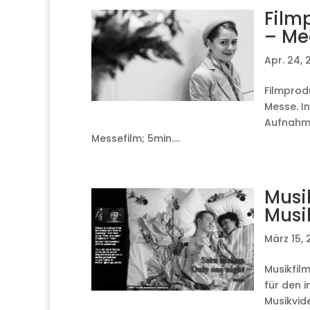
Film
– Me
Apr. 24, 
Filmprod
Messe. I
Aufnahme
Messefilm; 5min....
Musi
Musi
März 15, 
Musikfil
für den 
Musikvid