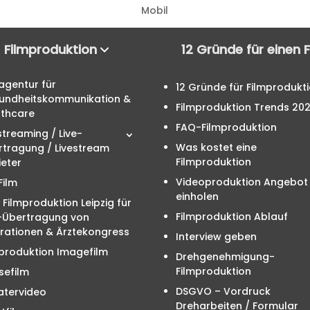
Mobil
Filmproduktion
12 Gründe für einen 
agentur für
12 Gründe für Filmprodukt
undheitskommunikation &
Filmproduktion Trends 20
lthcare
FAQ-Filmproduktion
streaming / Live-
Was kostet eine
rtragung / Livestream
Filmproduktion
eter
Videoproduktion Angebot
Film
einholen
 Filmproduktion Leipzig für
Filmproduktion Ablauf
e-Übertragung von
rationen & Ärztekongress
Interview geben
produktion Imagefilm
Drehgenehmigung-
Filmproduktion
sefilm
DSGVO – Vordruck
atervideo
Dreharbeiten / Formular