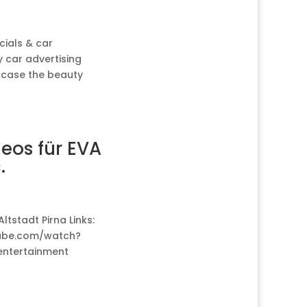
cials & car
y car advertising
owcase the beauty
eos für EVA
.
tstadt Pirna Links:
ube.com/watch?
 entertainment