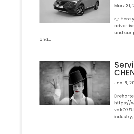
März 31,
👉 Here y
advertise
and car 
and...
Serv
CHEN
Jan. 8, 2
Drehorte
https:/
v=kO7FUX
industry, 