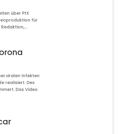
eiten über PtX
deoproduktion für
 Redaktion,...
Corona
i viralen Infekten
 realisiert. Des
mmert. Das Video
car