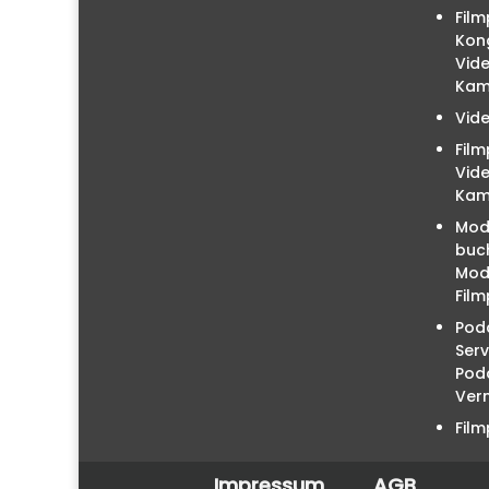
Film
Kon
Vid
Kam
Vid
Fil
Vid
Kam
Mod
buc
Mode
Film
Podc
Serv
Pod
Ver
Fil
Impressum
AGB