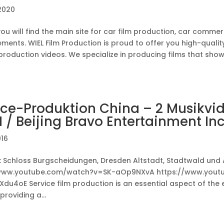
 2020
ou will find the main site for car film production, car commer
ments. WIEL Film Production is proud to offer you high-qualit
production videos. We specialize in producing films that sh
ice-Produktion China – 2 Musikvid
 / Beijing Bravo Entertainment Inc
016
: Schloss Burgscheidungen, Dresden Altstadt, Stadtwald und Al
/www.youtube.com/watch?v=SK-aOp9NXvA https://www.yout
du4oE Service film production is an essential aspect of the
providing a...