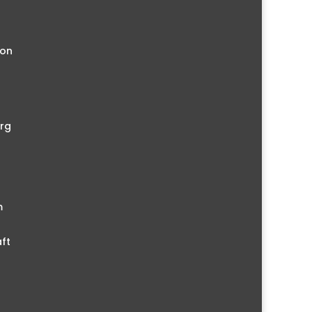
ion
rg
m
ft