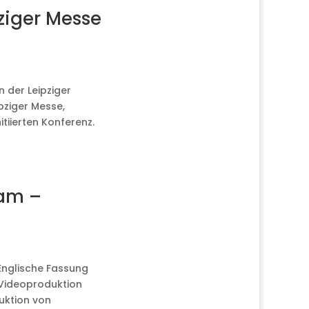
ziger Messe
n der Leipziger
pziger Messe,
iierten Konferenz.
lam –
Englische Fassung
 Videoproduktion
uktion von