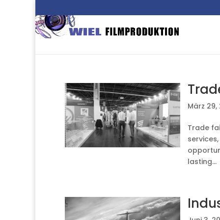
Trad
März 29,
Trade fa
services,
opportun
lasting...
Indu