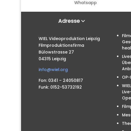
Whatsapp
Adresse
Film
WIEL Videoproduktion Leipzig
Ges
Filmproduktionsfirma
hea
Bülowstrasse 27
Live
04315 Leipzig
Übe
Anbi
info@wiel.org
OP-
Fon: 0341 – 24050817
WIEL
Funk: 0152-53732192
Liv
Ope
Film
Mes
The