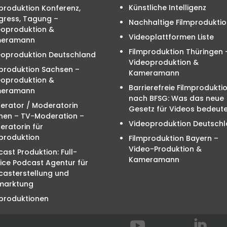
Künstliche Intelligenz
produktion Konferenz,
gress, Tagung –
Nachhaltige Filmproduktio
eoproduktion &
Videoplattformen Liste
eramann
Filmproduktion Thüringen 
eoproduktion Deutschland
Videoproduktion &
mproduktion Sachsen –
Kameramann
eoproduktion &
Barrierefreie Filmprodukti
eramann
nach BFSG: Was das neue
erator / Moderatorin
Gesetz für Videos bedeute
hen – TV-Moderation –
Videoproduktion Deutsch
ratorin für
produktion
Filmproduktion Bayern –
Video-Produktion &
ast Produktion: Full-
Kameramann
ice Podcast Agentur für
casterstellung und
marktung
mproduktionen

