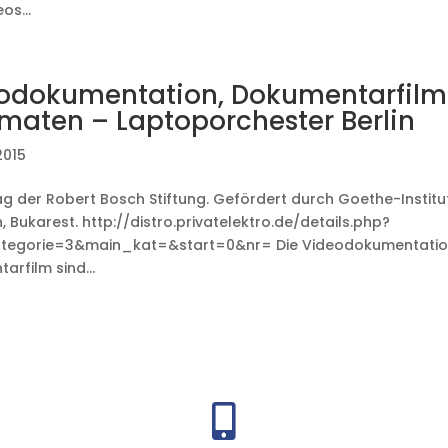
os...
odokumentation, Dokumentarfilm:
maten – Laptoporchester Berlin
2015
ag der Robert Bosch Stiftung. Gefördert durch Goethe-Institu
, Bukarest. http://distro.privatelektro.de/details.php?
ategorie=3&main_kat=&start=0&nr= Die Videodokumentatio
rfilm sind...
